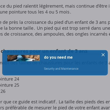
nce du pied ralentit légèrement, mais continue d'être 
d'une pointure tous les 4 ou 5 mois․
re de près la croissance du pied d'un enfant de 3 ans p
e la bonne taille․ Un pied qui est trop serré dans un
s de croissance, des ampoules, des ongles incarnés 
e chaussures pour un enfant de 3 ans
atif des tailles de chaussures pour les enfants de 3 a
inture 24
inture 25
 26
r que ce guide est indicatif․ La taille des pieds des e
jours préférable de mesurer le pied de votre enfant ava