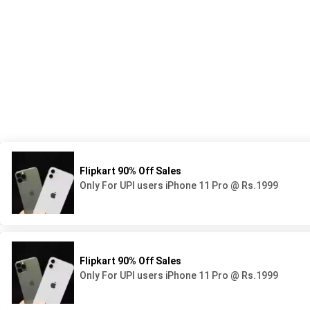
539 Avenue du Lycée - BP44
05 58 78 92 92
40160 Parentis en Born