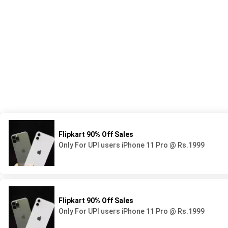
539 Avenue du Lycée - BP44
05 58 78 92 92