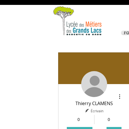
F
Plus d'act
Thierry CLAMENS
Écrivain
0
0
Abonnés
Ab