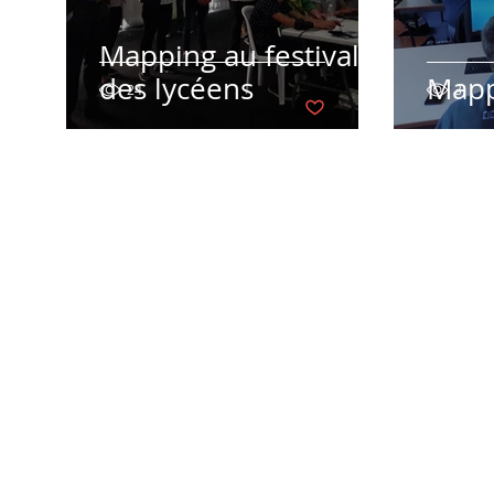
Mapping au festival
des lycéens
Mapp
24
Vous n'aimez plus ce post
3