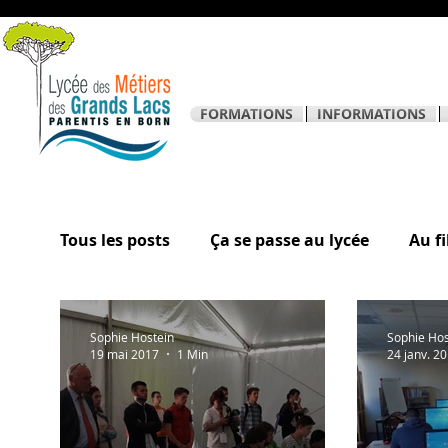
FORMATIONS
INFORMATIONS
Tous les posts
Ça se passe au lycée
Au fi
La page des élèves
Sophie Hostein
Sophie Hos
19 mai 2017
1 Min
24 janv. 2