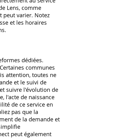
irectement au service
ie de Lens, comme
t peut varier. Notez
sse et les horaires
ns.
teformes dédiées.
e. Certaines communes
s attention, toutes ne
nde et le suivi de
t suivre l'évolution de
, l'acte de naissance
ilité de ce service en
iez pas que la
tement de la demande et
implifie
nnect peut également