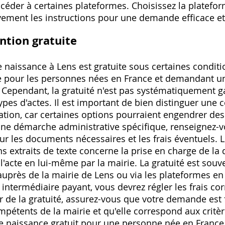
céder à certaines plateformes. Choisissez la platefor
ivement les instructions pour une demande efficace et
ntion gratuite
e naissance à Lens est gratuite sous certaines conditio
 pour les personnes nées en France et demandant u
. Cependant, la gratuité n'est pas systématiquement g
pes d'actes. Il est important de bien distinguer une c
iation, car certaines options pourraient engendrer des 
ne démarche administrative spécifique, renseignez-
r les documents nécessaires et les frais éventuels. L
 extraits de texte concerne la prise en charge de la 
 l'acte en lui-même par la mairie. La gratuité est sou
uprès de la mairie de Lens ou via les plateformes en li
e intermédiaire payant, vous devrez régler les frais c
r de la gratuité, assurez-vous que votre demande est 
pétents de la mairie et qu'elle correspond aux critèr
de naissance gratuit pour une personne née en France