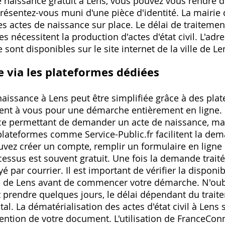
e naissance gratuit à Lens, vous pouvez vous rendre d
. Présentez-vous muni d'une pièce d'identité. La mair
 les actes de naissance sur place. Le délai de traitemen
 nécessitent la production d'actes d'état civil. L'adre
 sont disponibles sur le site internet de la ville de Le
 via les plateformes dédiées
aissance à Lens peut être simplifiée grâce à des pla
frent à vous pour une démarche entièrement en lign
ce permettant de demander un acte de naissance, mai
lateformes comme Service-Public.fr facilitent la dema
vez créer un compte, remplir un formulaire en ligne e
ssus est souvent gratuit. Une fois la demande traitée
par courrier. Il est important de vérifier la disponib
 de Lens avant de commencer votre démarche. N'oubl
ut prendre quelques jours, le délai dépendant du trai
l. La dématérialisation des actes d'état civil à Lens s
ention de votre document. L'utilisation de FranceCo