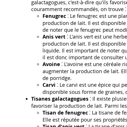
galactagogues, c'est-à-dire qu'ils favori
couramment recommandés, on trouve ⁚
Fenugrec
⁚ Le fenugrec est une pla
production de lait. Il est disponibl
de noter que le fenugrec peut modif
Anis vert
⁚ L'anis vert est une her
production de lait. Il est disponibl
liquide. Il est important de noter q
il est donc important de consulter u
Avoine
⁚ L'avoine est une céréale 
augmenter la production de lait. El
de porridge.
Carvi
⁚ Le carvi est une épice qui pe
disponible sous forme de graines, d
Tisanes galactagogues
⁚ Il existe plus
favoriser la production de lait. Parmi les
Tisan de fenugrec
⁚ La tisane de f
Elle est réputée pour ses propriété
Tisan d'anis vert
⁚ La tisane d'anis 