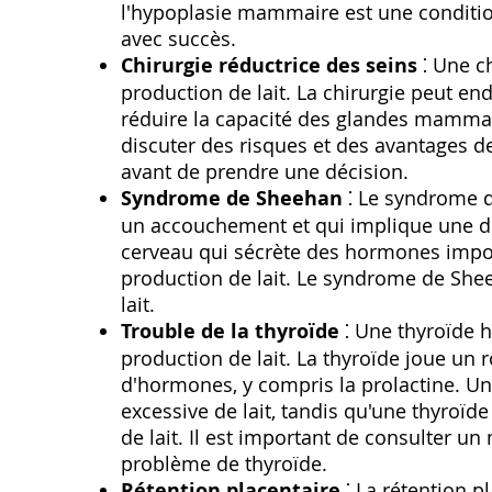
l'hypoplasie mammaire est une condition
avec succès.
Chirurgie réductrice des seins
⁚ Une ch
production de lait. La chirurgie peut e
réduire la capacité des glandes mammaire
discuter des risques et des avantages d
avant de prendre une décision.
Syndrome de Sheehan
⁚ Le syndrome d
un accouchement et qui implique une de
cerveau qui sécrète des hormones importa
production de lait. Le syndrome de She
lait.
Trouble de la thyroïde
⁚ Une thyroïde h
production de lait. La thyroïde joue un 
d'hormones, y compris la prolactine. Un
excessive de lait, tandis qu'une thyroïd
de lait. Il est important de consulter un
problème de thyroïde.
Rétention placentaire
⁚ La rétention p