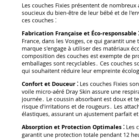
Les couches Fixies présentent de nombreux a
soucieux du bien-être de leur bébé et de l'e
ces couches ⁚
Fabrication Française et Éco-responsable 
France‚ dans les Vosges‚ ce qui garantit une t
marque s'engage à utiliser des matériaux éc
composition des couches est exempte de prod
emballages sont recyclables․ Ces couches so
qui souhaitent réduire leur empreinte écolo
Confort et Douceur ⁚
Les couches Fixies son
voile micro-aéré Dray Skin assure une respira
journée․ Le coussin absorbant est doux et t
risque d'irritations et de rougeurs․ Les atta
élastiques‚ assurant un ajustement parfait e
Absorption et Protection Optimales ⁚
Les c
garantit une protection totale pendant 12 h