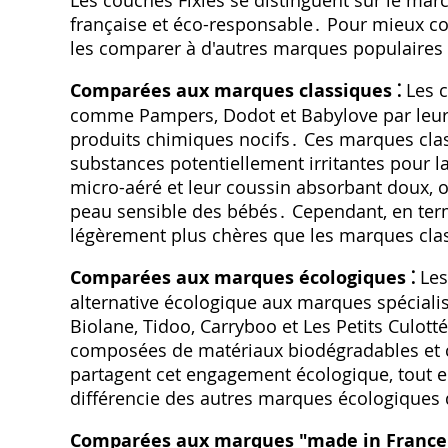
Les couches Fixies se distinguent sur le ma
française et éco-responsable․ Pour mieux co
les comparer à d'autres marques populaires
Comparées aux marques classiques ⁚
Les c
comme Pampers‚ Dodot et Babylove par leur 
produits chimiques nocifs․ Ces marques class
substances potentiellement irritantes pour l
micro-aéré et leur coussin absorbant doux‚ o
peau sensible des bébés․ Cependant‚ en term
légèrement plus chères que les marques cla
Comparées aux marques écologiques ⁚
Les
alternative écologique aux marques spécialis
Biolane‚ Tidoo‚ Carryboo et Les Petits Culo
composées de matériaux biodégradables et ce
partagent cet engagement écologique‚ tout e
différencie des autres marques écologiques q
Comparées aux marques "made in France"