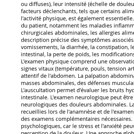
ou diffuses)‚ leur intensité (échelle de douleu
facteurs déclenchants‚ tels que certains ali
l'activité physique‚ est également essentiel
du patient‚ notamment les maladies inflammat
chirurgicales abdominales‚ les allergies alim
description précise des symptômes associés e
vomissements‚ la diarrhée‚ la constipation‚ 
intestinal‚ la perte de poids‚ les modificati
L'examen physique comprend une observation 
signes vitaux (température‚ pouls‚ tension ar
attentif de l'abdomen. La palpation abdomin
masses abdominales‚ des défenses musculair
L'auscultation permet d'évaluer les bruits hy
intestinale. L'examen neurologique peut être
neurologiques des douleurs abdominales. La
recueillies lors de l'anamnèse et de l'examen
des examens complémentaires nécessaires. Un
psychologiques‚ car le stress et l'anxiété pe
perception de la douleur. Une approche glob