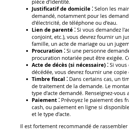
pièce d'identité.
Justificatif de domicile ⁚
Selon les mairi
demandé, notamment pour les demandes p
d'électricité, de téléphone ou d'eau.
Lien de parenté ⁚
Si vous demandez l'ac
conjoint, etc.), vous devrez fournir un jus
famille, un acte de mariage ou un juge
Procuration ⁚
Si une personne demande 
procuration notariée peut être exigée. C
Acte de décès (si nécessaire) ⁚
Si vous
décédée, vous devrez fournir une copie d
Timbre fiscal ⁚
Dans certains cas, un tim
de traitement de la demande. Le montant
type d'acte demandé. Renseignez-vous au
Paiement ⁚
Prévoyez le paiement des fra
cash, ou paiement en ligne si disponibl
et le type d'acte.
Il est fortement recommandé de rassembler t