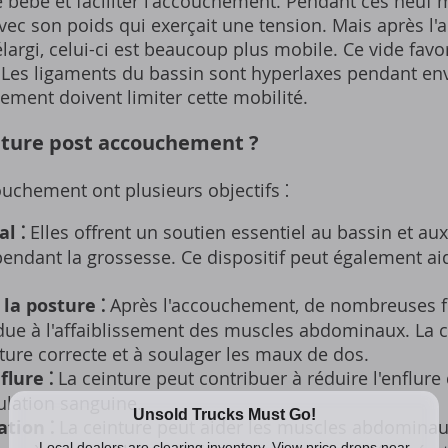
le bébé et faciliter l'accouchement. Pendant ces neuf 
avec son poids qui exerçait une tension. Mais après l'
élargi‚ celui-ci est beaucoup plus mobile. Ce vide fav
 Les ligaments du bassin sont hyperlaxes pendant envi
ement doivent limiter cette mobilité.
inture post accouchement ?
uchement ont plusieurs objectifs ⁚
l ⁚
Elles offrent un soutien essentiel au bassin et 
 pendant la grossesse. Ce dispositif peut également aid
la posture ⁚
Après l'accouchement‚ de nombreuses 
ue à l'affaiblissement des muscles abdominaux. La c
ure correcte et à soulager les maux de dos.
flure ⁚
La ceinture peut contribuer à réduire l'enflure 
ulation sanguine.
ation ⁚
La ceinture peut aider les muscles abdominaux