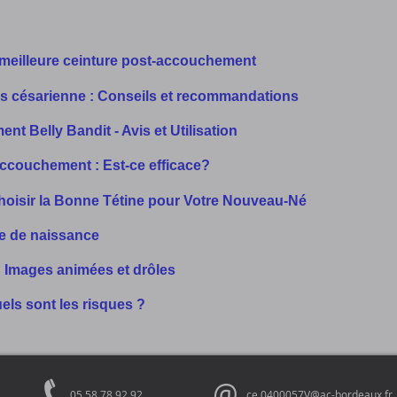
a meilleure ceinture post-accouchement
s césarienne : Conseils et recommandations
t Belly Bandit - Avis et Utilisation
accouchement : Est-ce efficace?
 Choisir la Bonne Tétine pour Votre Nouveau-Né
te de naissance
 Images animées et drôles
uels sont les risques ?
@
05 58 78 92 92
ce.0400057V@ac-bordeaux.fr