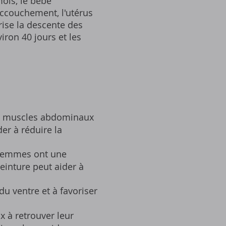
mois‚ le bébé
accouchement‚ l'utérus
orise la descente des
ron 40 jours et les
aux muscles abdominaux
er à réduire la
femmes ont une
einture peut aider à
du ventre et à favoriser
 à retrouver leur