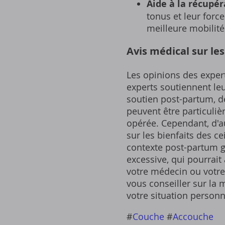
Aide à la récupér
tonus et leur forc
meilleure mobilité
Avis médical sur le
Les opinions des exper
experts soutiennent leu
soutien post-partum‚ d
peuvent être particuliè
opérée. Cependant‚ d'au
sur les bienfaits des c
contexte post-partum gé
excessive‚ qui pourrait
votre médecin ou votre
vous conseiller sur la m
votre situation personn
#
Couche
#
Accouche