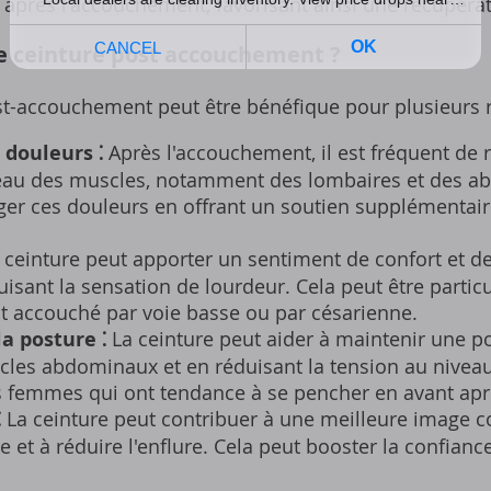
e après l'accouchement‚ favorisant ainsi une récupérat
e ceinture post accouchement ?
st-accouchement peut être bénéfique pour plusieurs r
douleurs ⁚
Après l'accouchement‚ il est fréquent de 
eau des muscles‚ notamment des lombaires et des ab
ager ces douleurs en offrant un soutien supplémentai
 ceinture peut apporter un sentiment de confort et d
duisant la sensation de lourdeur. Cela peut être partic
t accouché par voie basse ou par césarienne.
a posture ⁚
La ceinture peut aider à maintenir une p
les abdominaux et en réduisant la tension au niveau
s femmes qui ont tendance à se pencher en avant ap
⁚
La ceinture peut contribuer à une meilleure image co
e et à réduire l'enflure. Cela peut booster la confianc