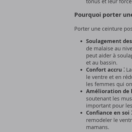
tonus et leur forc
Pourquoi porter un
Porter une ceinture po
Soulagement des 
de malaise au niv
peut aider à soul
et au bassin.
Confort accru ⁚
La
le ventre et en ré
les femmes qui on
Amélioration de l
soutenant les musc
important pour le
Confiance en soi 
remodeler le ventr
mamans.