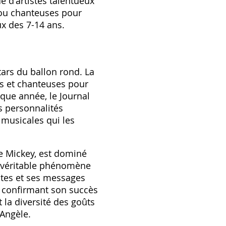
e d'artistes talentueux
 ou chanteuses pour
ux des 7-14 ans.
tars du ballon rond. La
s et chanteuses pour
que année, le Journal
s personnalités
 musicales qui les
de Mickey, est dominé
un véritable phénomène
ntes et ses messages
n, confirmant son succès
 la diversité des goûts
'Angèle.