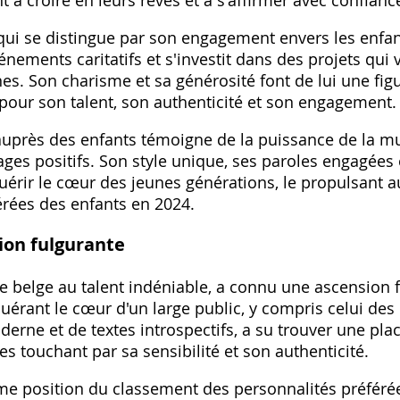
t à croire en leurs rêves et à s'affirmer avec confianc
qui se distingue par son engagement envers les enfants
nements caritatifs et s'investit dans des projets qui v
es. Son charisme et sa générosité font de lui une figu
 pour son talent, son authenticité et son engagement.
auprès des enfants témoigne de la puissance de la 
ges positifs. Son style unique, ses paroles engagées
uérir le cœur des jeunes générations, le propulsant
érées des enfants en 2024.
ion fulgurante
e belge au talent indéniable, a connu une ascension 
uérant le cœur d'un large public, y compris celui des
rne et de textes introspectifs, a su trouver une plac
les touchant par sa sensibilité et son authenticité.
me position du classement des personnalités préféré