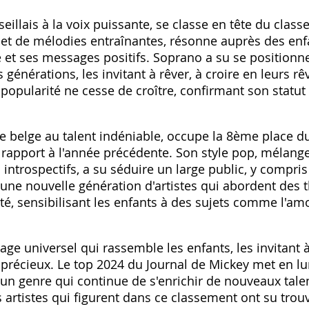
illais à la voix puissante, se classe en tête du clas
et de mélodies entraînantes, résonne auprès des enf
et ses messages positifs. Soprano a su se positionn
générations, les invitant à rêver, à croire en leurs r
popularité ne cesse de croître, confirmant son statut
e belge au talent indéniable, occupe la 8ème place d
 rapport à l'année précédente. Son style pop, mélang
ntrospectifs, a su séduire un large public, y compris l
 une nouvelle génération d'artistes qui abordent des
ité, sensibilisant les enfants à des sujets comme l'amou
ge universel qui rassemble les enfants, les invitant à
écieux. Le top 2024 du Journal de Mickey met en lumi
n genre qui continue de s'enrichir de nouveaux talent
 artistes qui figurent dans ce classement ont su trou