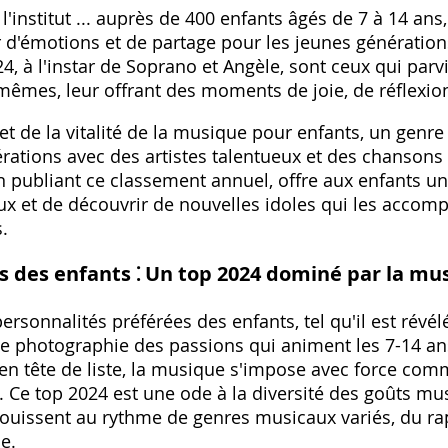
 l'institut ... auprès de 400 enfants âgés de 7 à 14 an
r d'émotions et de partage pour les jeunes générations
24, à l'instar de Soprano et Angèle, sont ceux qui par
êmes, leur offrant des moments de joie, de réflexion
et de la vitalité de la musique pour enfants, un genre
érations avec des artistes talentueux et des chansons
en publiant ce classement annuel, offre aux enfants 
ux et de découvrir de nouvelles idoles qui les accom
.
és des enfants ⁚ Un top 2024 dominé par la mus
rsonnalités préférées des enfants, tel qu'il est révélé
le photographie des passions qui animent les 7-14 ans.
 en tête de liste, la musique s'impose avec force co
. Ce top 2024 est une ode à la diversité des goûts m
nouissent au rythme de genres musicaux variés, du ra
e.