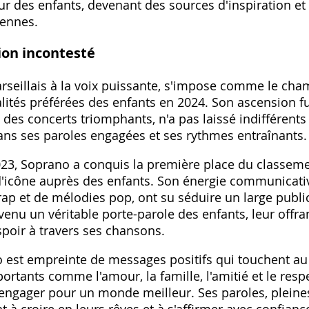
œur des enfants, devenant des sources d'inspiration 
iennes.
ion incontesté
rseillais à la voix puissante, s'impose comme le cha
ités préférées des enfants en 2024. Son ascension f
des concerts triomphants, n'a pas laissé indifférents
ans ses paroles engagées et ses rythmes entraînants.
23, Soprano a conquis la première place du classeme
d'icône auprès des enfants. Son énergie communicativ
ap et de mélodies pop, ont su séduire un large public
venu un véritable porte-parole des enfants, leur off
espoir à travers ses chansons.
est empreinte de messages positifs qui touchent au 
tants comme l'amour, la famille, l'amitié et le resp
engager pour un monde meilleur. Ses paroles, pleines