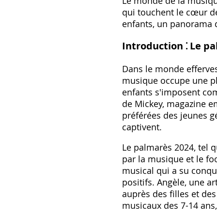
Le monde de la musique 
qui touchent le cœur d
enfants, un panorama qu
Introduction ⁚ Le pa
Dans le monde effervesc
musique occupe une pla
enfants s'imposent com
de Mickey, magazine em
préférées des jeunes g
captivent.
Le palmarès 2024, tel q
par la musique et le fo
musical qui a su conqu
positifs. Angèle, une a
auprès des filles et de
musicaux des 7-14 ans,