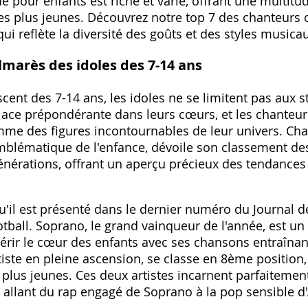
pour enfants est riche et varié, offrant une multitud
es plus jeunes. Découvrez notre top 7 des chanteurs
i reflète la diversité des goûts et des styles musica
lmarès des idoles des 7-14 ans
ent des 7-14 ans, les idoles ne se limitent pas aux s
ce prépondérante dans leurs cœurs, et les chanteur
me des figures incontournables de leur univers. Cha
blématique de l'enfance, dévoile son classement de
énérations, offrant un aperçu précieux des tendances
u'il est présenté dans le dernier numéro du Journal 
otball. Soprano, le grand vainqueur de l'année, est 
érir le cœur des enfants avec ses chansons entraîna
rtiste en pleine ascension, se classe en 8ème positio
s plus jeunes. Ces deux artistes incarnent parfaitement
 allant du rap engagé de Soprano à la pop sensible d