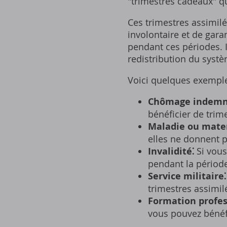
"trimestres cadeaux" qu
Ces trimestres assimilé
involontaire et de gara
pendant ces périodes. 
redistribution du systè
Voici quelques exemples
Chômage indemni
bénéficier de trim
Maladie ou mater
elles ne donnent p
Invalidité⁚
Si vous
pendant la période 
Service militaire⁚
trimestres assimil
Formation profes
vous pouvez bénéfi