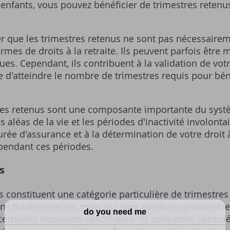
 enfants‚ vous pouvez bénéficier de trimestres retenu
ter que les trimestres retenus ne sont pas nécessaire
ermes de droits à la retraite. Ils peuvent parfois être
ues. Cependant‚ ils contribuent à la validation de vot
d'atteindre le nombre de trimestres requis pour bénéf
res retenus sont une composante importante du systè
aléas de la vie et les périodes d'inactivité involontair
urée d'assurance et à la détermination de votre droit à
 pendant ces périodes.
s
s constituent une catégorie particulière de trimestres
ons traditionnelles‚ mais qui sont attribués gratuiteme
 certaines situations spécifiques. Ils sont donc cons