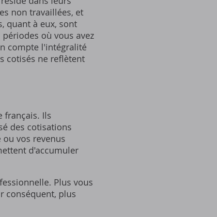
s réside dans leurs
s non travaillées‚ et
s‚ quant à eux‚ sont
es périodes où vous avez
n compte l'intégralité
s cotisés ne reflètent
 français. Ils
sé des cotisations
re ou vos revenus
rmettent d'accumuler
fessionnelle. Plus vous
par conséquent‚ plus