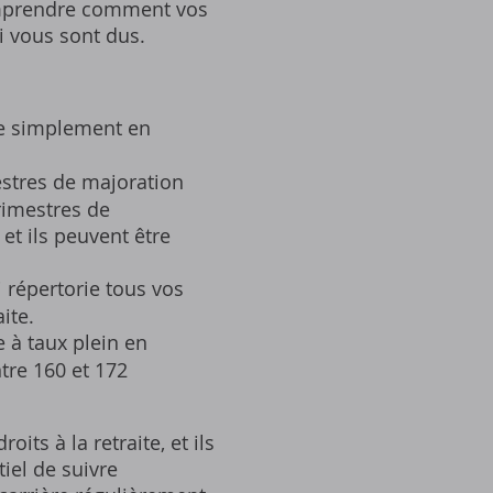
comprendre comment vos
i vous sont dus.
le simplement en
stres de majoration
trimestres de
et ils peuvent être
i répertorie tous vos
ite.
 à taux plein en
ntre 160 et 172
ts à la retraite‚ et ils
iel de suivre