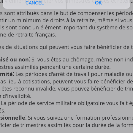
i viennent compléter vos trimestres cotisés et retenu
s sont attribués dans le but de compenser les période
ntir un minimum de droits à la retraite‚ même si vous
Ils sont donc un élément important du système de sol
me de retraite français.
 de situations qui peuvent vous faire bénéficier de t
sé ou non⁚
Si vous êtes au chômage‚ même non ind
estres assimilés pendant une certaine durée.
nité⁚
Les périodes d'arrêt de travail pour maladie o
as lieu à cotisations‚ peuvent vous faire bénéficier de
 êtes reconnu invalide‚ vous pouvez bénéficier de tri
d'invalidité.
La période de service militaire obligatoire vous fait 
és.
sionnelle⁚
Si vous suivez une formation professionnel
cier de trimestres assimilés pour la durée de la form