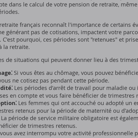
te dans le calcul de votre pension de retraite‚ même
ériodes.
 retraite français reconnaît l'importance de certains
 ne générant pas de cotisations‚ impactent votre parc
r. C'est pourquoi‚ ces périodes sont "retenues" et pri
 la retraite.
s de situations qui peuvent donner lieu à des trimest
mage⁚
Si vous êtes au chômage‚ vous pouvez bénéficie
ous ne cotisez pas pendant cette période.
dité⁚
Les périodes d'arrêt de travail pour maladie ou 
ses en compte et vous faire bénéficier de trimestres 
ption⁚
Les femmes qui ont accouché ou adopté un e
estres retenus pour la période de maternité ou d'adop
La période de service militaire obligatoire est égale
néficier de trimestres retenus.
 vous avez interrompu votre activité professionnelle 