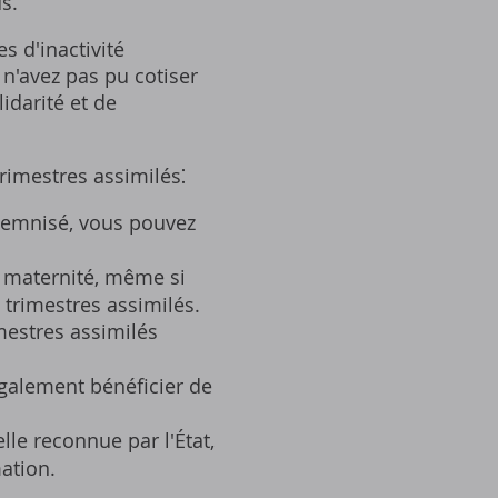
s.
s d'inactivité
 n'avez pas pu cotiser
idarité et de
rimestres assimilés⁚
emnisé‚ vous pouvez
u maternité‚ même si
 trimestres assimilés.
mestres assimilés
également bénéficier de
le reconnue par l'État‚
ation.