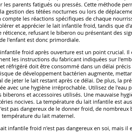
ur les parents fatigués ou pressés. Cette méthode pe
e la gestion des tétées nocturnes ou lors de déplaceme
n compte les réactions spécifiques de chaque nourris
érer et apprécier le lait infantile froid‚ tandis que d
 réticence‚ refusant le biberon ou présentant des sig
 de l'enfant est donc primordiale.
infantile froid après ouverture est un point crucial. I
ent les instructions du fabricant indiquées sur l'em
ré et réfrigéré doit être consommé dans un délai précis
e risque de développement bactérien augmente‚ mettan
l de jeter le lait restant après ce délai. De plus‚ la pr
isée avec une hygiène irréprochable. Utilisez de l'eau p
 biberons et accessoires utilisés. Une mauvaise hygiè
ies nocives. La température du lait infantile est aus
n'est pas dangereux de le donner froid‚ de nombreux b
a température du lait maternel.
t infantile froid n'est pas dangereux en soi‚ mais il 