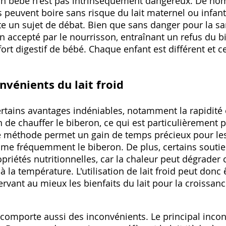
 un bébé n'est pas intrinsèquement dangereux. De nomb
 peuvent boire sans risque du lait maternel ou infanti
e un sujet de débat. Bien que sans danger pour la sant
n accepté par le nourrisson‚ entraînant un refus du 
fort digestif de bébé. Chaque enfant est différent et c
nvénients du lait froid
certains avantages indéniables‚ notamment la rapidité e
 de chauffer le biberon‚ ce qui est particulièrement p
 méthode permet un gain de temps précieux pour les
me fréquemment le biberon. De plus‚ certains soutien
riétés nutritionnelles‚ car la chaleur peut dégrader 
à la température. L'utilisation de lait froid peut do
ervant au mieux les bienfaits du lait pour la croissa
d comporte aussi des inconvénients. Le principal inco