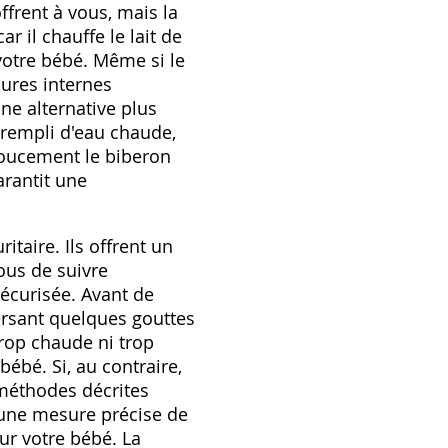
ffrent à vous‚ mais la
r il chauffe le lait de
votre bébé. Même si le
ures internes
ne alternative plus
 rempli d'eau chaude‚
doucement le biberon
rantit une
taire. Ils offrent un
ous de suivre
sécurisée. Avant de
versant quelques gouttes
trop chaude ni trop
 bébé. Si‚ au contraire‚
s méthodes décrites
 une mesure précise de
our votre bébé. La