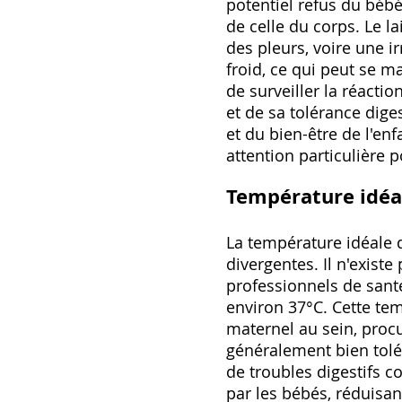
potentiel refus du bébé
de celle du corps. Le l
des pleurs‚ voire une ir
froid‚ ce qui peut se ma
de surveiller la réacti
et de sa tolérance diges
et du bien-être de l'en
attention particulière 
Température idéal
La température idéale 
divergentes. Il n'existe
professionnels de sant
environ 37°C. Cette tem
maternel au sein‚ procu
généralement bien tolé
de troubles digestifs c
par les bébés‚ réduisan