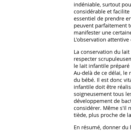
indéniable‚ surtout po
considérable et facilit
essentiel de prendre e
peuvent parfaitement tol
manifester une certaine
L'observation attentive
La conservation du lait 
respecter scrupuleusem
le lait infantile prépa
Au-delà de ce délai‚ l
du bébé. Il est donc vita
infantile doit être réal
soigneusement tous les
développement de bactér
considérer. Même s'il 
tiède‚ plus proche de l
En résumé‚ donner du lai