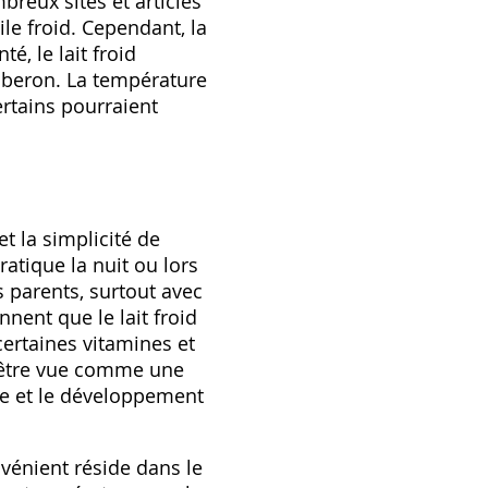
reux sites et articles
le froid. Cependant‚ la
é‚ le lait froid
biberon. La température
ertains pourraient
t la simplicité de
ratique la nuit ou lors
 parents‚ surtout avec
nent que le lait froid
certaines vitamines et
nc être vue comme une
nce et le développement
nvénient réside dans le