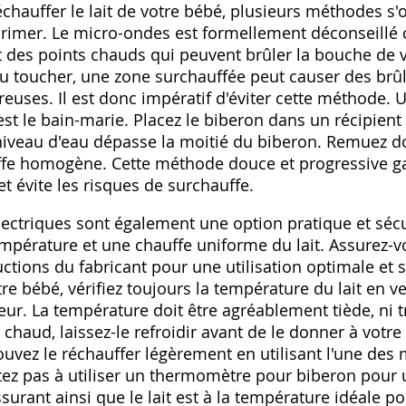
échauffer le lait de votre bébé‚ plusieurs méthodes s'o
primer. Le micro-ondes est formellement déconseillé ca
t des points chauds qui peuvent brûler la bouche de 
u toucher‚ une zone surchauffée peut causer des brûl
uses. Il est donc impératif d'éviter cette méthode. U
t le bain-marie. Placez le biberon dans un récipient
e niveau d'eau dépasse la moitié du biberon. Remuez 
ffe homogène. Cette méthode douce et progressive ga
 évite les risques de surchauffe.
ectriques sont également une option pratique et sécuri
empérature et une chauffe uniforme du lait. Assurez-v
uctions du fabricant pour une utilisation optimale et 
re bébé‚ vérifiez toujours la température du lait en 
ieur. La température doit être agréablement tiède‚ ni 
op chaud‚ laissez-le refroidir avant de le donner à votre
 pouvez le réchauffer légèrement en utilisant l'une de
ez pas à utiliser un thermomètre pour biberon pour
surant ainsi que le lait est à la température idéale p