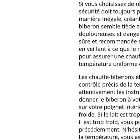
Si vous choisissez de r
sécurité doit toujours 
manière inégale‚ créan
biberon semble tiède a
douloureuses et dangere
sûre et recommandée es
en veillant à ce que l
pour assurer une chau
température uniforme et
Les chauffe-biberons él
contrôle précis de la t
attentivement les instr
donner le biberon à vot
sur votre poignet intér
froide. Si le lait est tr
il est trop froid‚ vous
précédemment. N'hésit
la température‚ vous as