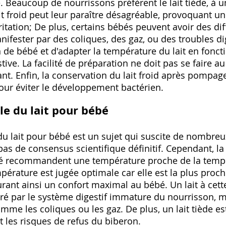
. Beaucoup de nourrissons préfèrent le lait tiède‚ à
ait froid peut leur paraître désagréable‚ provoquant u
ritation; De plus‚ certains bébés peuvent avoir des diffi
nifester par des coliques‚ des gaz‚ ou des troubles dig
on de bébé et d'adapter la température du lait en fonc
tive. La facilité de préparation ne doit pas se faire a
fant. Enfin‚ la conservation du lait froid après pompa
pour éviter le développement bactérien.
e du lait pour bébé
du lait pour bébé est un sujet qui suscite de nombreu
 pas de consensus scientifique définitif. Cependant‚ la
é recommandent une température proche de la tempér
pérature est jugée optimale car elle est la plus proche
rant ainsi un confort maximal au bébé. Un lait à cet
ré par le système digestif immature du nourrisson‚ m
omme les coliques ou les gaz. De plus‚ un lait tiède e
t les risques de refus du biberon.