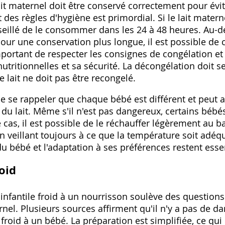
e lait maternel doit être conservé correctement pour é
t des règles d'hygiène est primordial. Si le lait mater
nseillé de le consommer dans les 24 à 48 heures. Au-del
Pour une conservation plus longue‚ il est possible de c
important de respecter les consignes de congélation e
utritionnelles et sa sécurité. La décongélation doit se
e lait ne doit pas être recongelé.
 de se rappeler que chaque bébé est différent et peut 
du lait. Même s'il n'est pas dangereux‚ certains bébés
 cas‚ il est possible de le réchauffer légèrement au ba
n veillant toujours à ce que la température soit adéq
du bébé et l'adaptation à ses préférences restent essen
roid
 infantile froid à un nourrisson soulève des questions 
rnel. Plusieurs sources affirment qu'il n'y a pas de d
 froid à un bébé. La préparation est simplifiée‚ ce qui