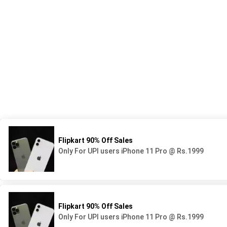
539 Avenue du Lycée - BP44