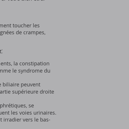
ement toucher les
agnées de crampes,
t⁚
ents, la constipation
comme le syndrome du
 biliaire peuvent
artie supérieure droite
phrétiques, se
ent les voies urinaires.
 irradier vers le bas-