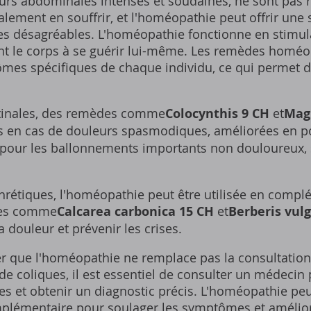
eurs abdominales intenses et soudaines, ne sont pas 
lement en souffrir, et l'homéopathie peut offrir une 
s désagréables. L'homéopathie fonctionne en stimul
nt le corps à se guérir lui-même. Les remèdes homéo
mes spécifiques de chaque individu, ce qui permet d
stinales, des remèdes comme
Colocynthis 9 CH
et
Mag
és en cas de douleurs spasmodiques, améliorées en po
 pour les ballonnements importants non douloureux
hrétiques, l'homéopathie peut être utilisée en compl
des comme
Calcarea carbonica 15 CH
et
Berberis vulg
a douleur et prévenir les crises.
ter que l'homéopathie ne remplace pas la consultation
 de coliques, il est essentiel de consulter un médecin
 et obtenir un diagnostic précis. L'homéopathie peut 
lémentaire pour soulager les symptômes et améliore