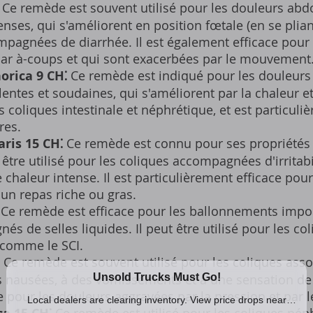
Ce remède est souvent utilisé pour les douleurs ab
ses, qui s'améliorent en position fœtale (en se plian
pagnées de diarrhée. Il est également efficace pour
par à-coups et qui sont exacerbées par le mouvement
rica 9 CH⁚
Ce remède est indiqué pour les douleur
ntes et soudaines, qui s'améliorent par la chaleur et 
es coliques intestinale et néphrétique, et est particuli
res.
ris 15 CH⁚
Ce remède est connu pour ses propriétés
 être utilisé pour les coliques accompagnées d'irritabi
 chaleur intense. Il est particulièrement efficace pour
un repas riche ou gras.
Ce remède est efficace pour les ballonnements impo
s de selles liquides. Il peut être utilisé pour les col
, comme le SCI.
Ce remède est souvent utilisé pour les coliques ass
s nausées, à des vomissements et à une sensation de b
e pour les douleurs aggravées par la pression et par le