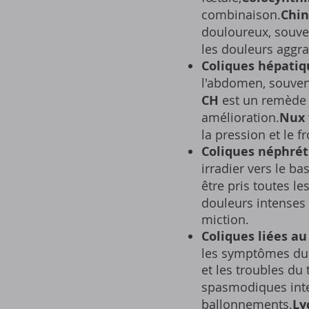
combinaison.
Chin
douloureux, souve
les douleurs aggra
Coliques hépatiq
l'abdomen, souven
CH
est un remède s
amélioration.
Nux 
la pression et le fr
Coliques néphrét
irradier vers le bas
être pris toutes l
douleurs intenses 
miction.
Coliques liées au
les symptômes du 
et les troubles du 
spasmodiques inte
ballonnements.
Ly