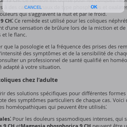
ca 15 CH⁚
Ce remède est utilisé pour les coliques né
ées à des calculs rénaux de type phosphates et oxalate
ouleurs qui s'aggravent la nuit et par le froid.
 9 CH⁚
Ce remède est utilisé pour les coliques néphrét
 d'une sensation de brûlure lors de la miction et de
et le flanc.
ter que la posologie et la fréquence des prises des 
l'intensité des symptômes et de la sensibilité de chaqu
consulter un professionnel de santé qualifié en homé
 adapté à votre situation.
oliques chez l'adulte
rir des solutions spécifiques pour différentes formes
mpte des symptômes particuliers de chaque cas. Voic
des homéopathiques qui peuvent être utilisés⁚
ales⁚
Pour les douleurs spasmodiques intenses, qui s
s 9 CH
et
Magnesia phosphorica 9 CH
peuvent être ut