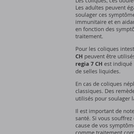
Les coliques, ces doul
Les adultes peuvent éga
soulager ces symptôme
immunitaire et en aida
en fonction des symptô
traitement.
Pour les coliques inte
CH
peuvent être utilis
regia 7 CH
est indiqué
de selles liquides.
En cas de coliques nép
classiques. Des remè
utilisés pour soulager l
Il est important de no
santé. Si vous souffrez
cause de vos symptômes
comme traitement comp