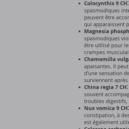
Colocynthis 9 CH⁚
spasmodiques inten
peuvent être accom
qui apparaissent 
Magnesia phospho
spasmodiques viole
être utilisé pour l
crampes musculai
Chamomilla vulga
apaisantes. Il peut
d'une sensation de
surviennent après 
China regia 7 CH⁚
souvent accompagné
troubles digestifs
Nux vomica 9 CH⁚
constipation, à de
est également util