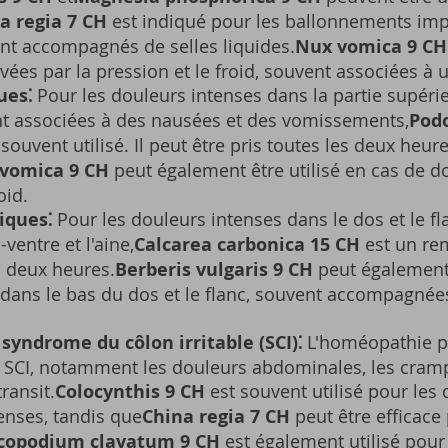
a regia 7 CH
est indiqué pour les ballonnements im
nt accompagnés de selles liquides.
Nux vomica 9 CH
vées par la pression et le froid, souvent associées à 
ues⁚
Pour les douleurs intenses dans la partie supéri
t associées à des nausées et des vomissements,
Pod
ouvent utilisé. Il peut être pris toutes les deux heur
vomica 9 CH
peut également être utilisé en cas de d
oid.
iques⁚
Pour les douleurs intenses dans le dos et le fl
-ventre et l'aine,
Calcarea carbonica 15 CH
est un rem
es deux heures.
Berberis vulgaris 9 CH
peut également 
dans le bas du dos et le flanc, souvent accompagnées
 syndrome du côlon irritable (SCI)⁚
L'homéopathie pe
SCI, notamment les douleurs abdominales, les cram
transit.
Colocynthis 9 CH
est souvent utilisé pour les
nses, tandis que
China regia 7 CH
peut être efficace
copodium clavatum 9 CH
est également utilisé pour l