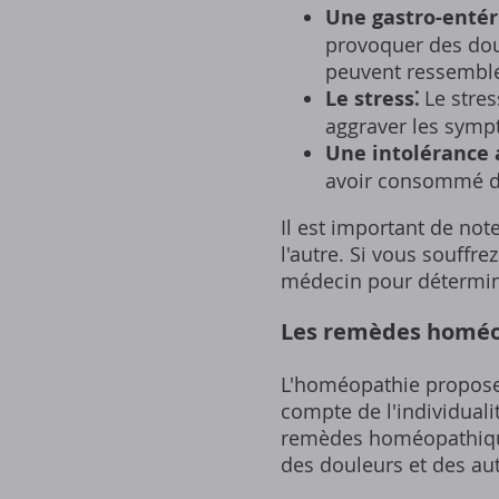
Une gastro-entér
provoquer des dou
peuvent ressemble
Le stress⁚
Le stres
aggraver les symp
Une intolérance 
avoir consommé des
Il est important de not
l'autre. Si vous souffr
médecin pour détermine
Les remèdes homéop
L'homéopathie propose 
compte de l'individual
remèdes homéopathiques
des douleurs et des au