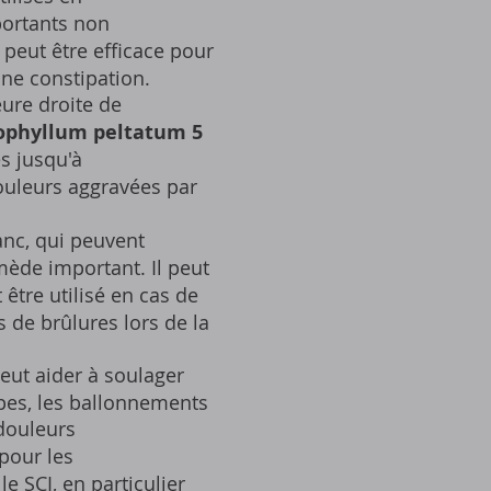
portants non
peut être efficace pour
une constipation.
eure droite de
ophyllum peltatum 5
es jusqu'à
ouleurs aggravées par
anc, qui peuvent
ède important. Il peut
être utilisé en cas de
 de brûlures lors de la
ut aider à soulager
pes, les ballonnements
 douleurs
 pour les
e SCI, en particulier