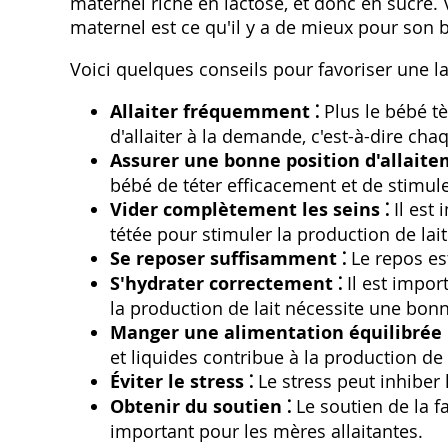
maternel riche en lactose, et donc en sucre. V
maternel est ce qu'il y a de mieux pour son b
Voici quelques conseils pour favoriser une la
Allaiter fréquemment ⁚
Plus le bébé tè
d'allaiter à la demande, c'est-à-dire cha
Assurer une bonne position d'allaite
bébé de téter efficacement et de stimule
Vider complètement les seins ⁚
Il est
tétée pour stimuler la production de lait
Se reposer suffisamment ⁚
Le repos est
S'hydrater correctement ⁚
Il est impor
la production de lait nécessite une bon
Manger une alimentation équilibrée 
et liquides contribue à la production de 
Éviter le stress ⁚
Le stress peut inhiber 
Obtenir du soutien ⁚
Le soutien de la f
important pour les mères allaitantes.