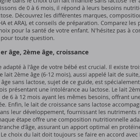
e dans le choix d'un lait infantile sans lactose 1er
ssons de 0 à 6 mois, il répond à leurs besoins nutrit
ctose. Découvrez les différentes marques, compositio
 et ARA), et conseils de préparation. Comparez les pr
choix pour la santé de votre enfant. N'hésitez pas à co
 pour toute question.
⁚ 1er âge, 2ème âge, croissance
e adapté à l'âge de votre bébé est crucial. Il existe tro
le lait 2ème âge (6-12 mois), aussi appelé lait de suite,
er âge sans lactose, sujet de ce guide, est spécialemen
is présentant une intolérance au lactose. Le lait 2èm
 de 6 à 12 mois ayant les mêmes besoins, offrant une
ée. Enfin, le lait de croissance sans lactose accompag
dans leur développement, fournissant les nutriments 
haque étape offre une composition nutritionnelle ad
ranche d'âge, assurant un apport optimal en protéines
Le choix du lait doit toujours se faire en accord av