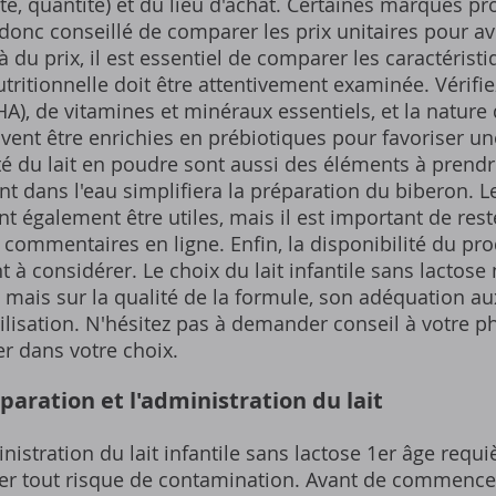
e, quantité) et du lieu d'achat. Certaines marques pr
 donc conseillé de comparer les prix unitaires pour av
 du prix, il est essentiel de comparer les caractérist
utritionnelle doit être attentivement examinée. Vérifi
HA), de vitamines et minéraux essentiels, et la nature 
ent être enrichies en prébiotiques pour favoriser un
lité du lait en poudre sont aussi des éléments à prend
nt dans l'eau simplifiera la préparation du biberon. L
galement être utiles, mais il est important de reste
commentaires en ligne. Enfin, la disponibilité du pro
 à considérer. Le choix du lait infantile sans lactose 
 mais sur la qualité de la formule, son adéquation au
'utilisation. N'hésitez pas à demander conseil à votre 
r dans votre choix.
paration et l'administration du lait
inistration du lait infantile sans lactose 1er âge requ
ter tout risque de contamination. Avant de commencer