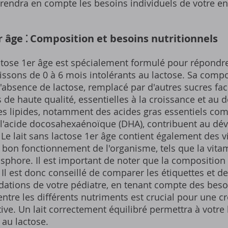
prendra en compte les besoins individuels de votre en
r âge ⁚ Composition et besoins nutritionnels
lactose 1er âge est spécialement formulé pour répondr
issons de 0 à 6 mois intolérants au lactose. Sa compos
l'absence de lactose, remplacé par d'autres sucres faci
s de haute qualité, essentielles à la croissance et a
s lipides, notamment des acides gras essentiels com
 l'acide docosahexaénoïque (DHA), contribuent au d
. Le lait sans lactose 1er âge contient également des 
bon fonctionnement de l'organisme, tels que la vitami
hosphore. Il est important de noter que la composition
Il est donc conseillé de comparer les étiquettes et de 
tions de votre pédiatre, en tenant compte des besoi
 entre les différents nutriments est crucial pour une c
ive. Un lait correctement équilibré permettra à votre
 au lactose.