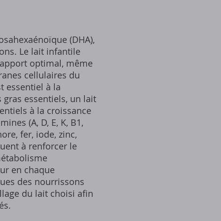
ocosahexaénoïque (DHA),
s. Le lait infantile
n apport optimal, même
ranes cellulaires du
 essentiel à la
gras essentiels, un lait
entiels à la croissance
nes (A, D, E, K, B1,
re, fer, iode, zinc,
uent à renforcer le
métabolisme
eur en chaque
ques des nourrissons
lage du lait choisi afin
és.