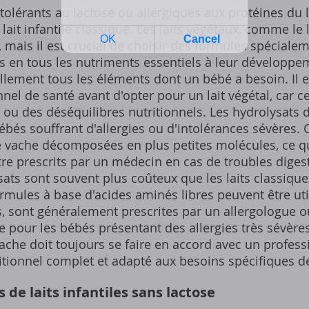
tolérants au lactose ou allergiques aux protéines du l
 lait infantile classique. Les laits végétaux, comme le l
 mais il est crucial de choisir des formules spéciale
s en tous les nutriments essentiels à leur développem
llement tous les éléments dont un bébé a besoin. Il 
nel de santé avant d'opter pour un lait végétal, car c
 ou des déséquilibres nutritionnels. Les hydrolysats 
ébés souffrant d'allergies ou d'intolérances sévères. 
e vache décomposées en plus petites molécules, ce qui
être prescrits par un médecin en cas de troubles diges
ats sont souvent plus coûteux que les laits classiques
ormules à base d'acides aminés libres peuvent être uti
, sont généralement prescrites par un allergologue o
 pour les bébés présentant des allergies très sévères
e vache doit toujours se faire en accord avec un profes
itionnel complet et adapté aux besoins spécifiques de
e laits infantiles sans lactose