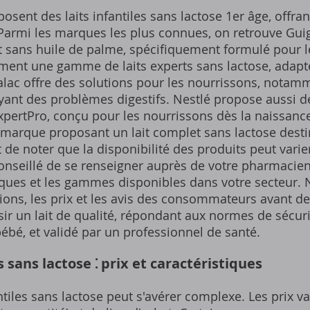
sent des laits infantiles sans lactose 1er âge, offran
 Parmi les marques les plus connues, on retrouve Guig
et sans huile de palme, spécifiquement formulé pour l
ent une gamme de laits experts sans lactose, adapt
alac offre des solutions pour les nourrissons, notamm
yant des problèmes digestifs. Nestlé propose aussi des
ertPro, conçu pour les nourrissons dès la naissance
 marque proposant un lait complet sans lactose dest
t de noter que la disponibilité des produits peut varie
conseillé de se renseigner auprès de votre pharmacie
ques et les gammes disponibles dans votre secteur. N
ns, les prix et les avis des consommateurs avant de 
sir un lait de qualité, répondant aux normes de sécur
bébé, et validé par un professionnel de santé.
 sans lactose ⁚ prix et caractéristiques
ntiles sans lactose peut s'avérer complexe. Les prix va