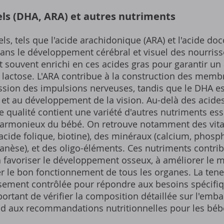
els (DHA, ARA) et autres nutriments
els, tels que l'acide arachidonique (ARA) et l'acide d
dans le développement cérébral et visuel des nourrisson
st souvent enrichi en ces acides gras pour garantir u
 lactose. L'ARA contribue à la construction des memb
ssion des impulsions nerveuses, tandis que le DHA est
 et au développement de la vision. Au-delà des acides 
de qualité contient une variété d'autres nutriments ess
rmonieux du bébé. On retrouve notamment des vitami
 acide folique, biotine), des minéraux (calcium, phospho
nèse), et des oligo-éléments. Ces nutriments contrib
 favoriser le développement osseux, à améliorer le 
er le bon fonctionnement de tous les organes. La ten
sement contrôlée pour répondre aux besoins spécifi
portant de vérifier la composition détaillée sur l'embal
ond aux recommandations nutritionnelles pour les béb