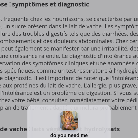
ose ⁚ symptômes et diagnostic
e, fréquente chez les nourrissons, se caractérise par u
e, un sucre présent dans le lait de vache. Les symptô
clure des troubles digestifs tels que des diarrhées, d
 vomissements et des douleurs abdominales. Chez cer
e peut également se manifester par une irritabilité, d
ne croissance ralentie. Le diagnostic d'intolérance a
ervation des symptômes cliniques et une anamnèse dé
ts spécifiques, comme un test respiratoire à l'hydro
e diagnostic. Il est important de noter que l'intoléran
e aux protéines du lait de vache. L'allergie, plus grav
l'intolérance est un problème de digestion. Si vous 
 chez votre bébé, consultez immédiatement votre pédia
plan de traitement adapté, qui inclura probablement l'
 de vache ⁚ laits végétaux et hydrolysats