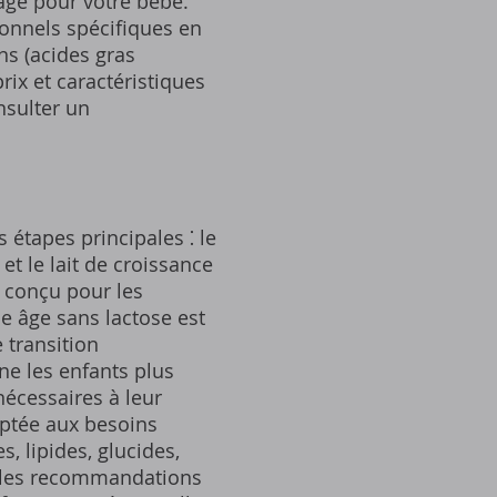
 âge pour votre bébé.
ionnels spécifiques en
ns (acides gras
ix et caractéristiques
nsulter un
is étapes principales ⁚ le
 et le lait de croissance
t conçu pour les
e âge sans lactose est
 transition
ne les enfants plus
nécessaires à leur
aptée aux besoins
, lipides, glucides,
ec les recommandations