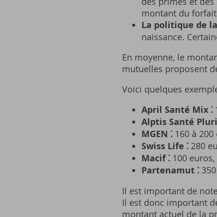
des primes et des 
montant du forfait
La politique de l
naissance. Certai
En moyenne‚ le montant
mutuelles proposent de
Voici quelques exemple
April Santé Mix ⁚
1
Alptis Santé Pluri
MGEN ⁚
160 à 200 e
Swiss Life ⁚
280 eu
Macif ⁚
100 euros‚
Partenamut ⁚
350 
Il est important de not
Il est donc important d
montant actuel de la p