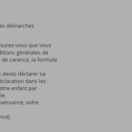
 les démarches
assurez-vous que vous
ditions générales de
i de carence‚ la formule
s devez déclarer sa
claration dans les
otre enfant par
le.
naissance‚ votre
ance)