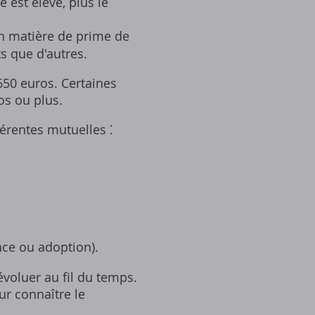
 est élevé‚ plus le
n matière de prime de
s que d'autres.
650 euros. Certaines
os ou plus.
érentes mutuelles ⁚
nce ou adoption).
évoluer au fil du temps.
ur connaître le