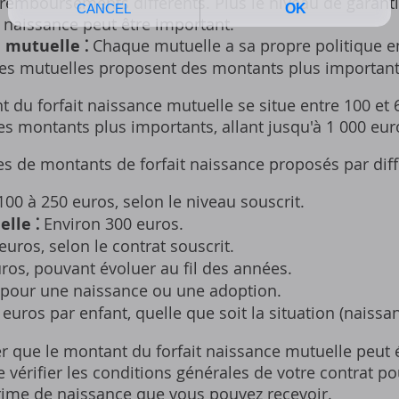
remboursements différents. Plus le niveau de garantie
 naissance peut être important.
a mutuelle ⁚
Chaque mutuelle a sa propre politique e
nes mutuelles proposent des montants plus important
 du forfait naissance mutuelle se situe entre 100 et 
s montants plus importants‚ allant jusqu'à 1 000 eur
s de montants de forfait naissance proposés par diff
00 à 250 euros‚ selon le niveau souscrit.
elle ⁚
Environ 300 euros.
uros‚ selon le contrat souscrit.
ros‚ pouvant évoluer au fil des années.
 pour une naissance ou une adoption.
euros par enfant‚ quelle que soit la situation (naissa
er que le montant du forfait naissance mutuelle peut 
e vérifier les conditions générales de votre contrat po
rime de naissance que vous pouvez recevoir.