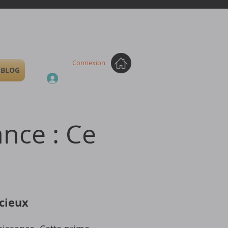
Connexion
BLOG
nce : Ce
cieux