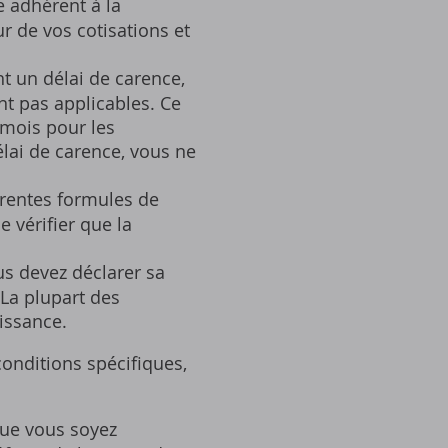
e adhérent à la
r de vos cotisations et
t un délai de carence‚
nt pas applicables. Ce
 mois pour les
élai de carence‚ vous ne
érentes formules de
e vérifier que la
us devez déclarer sa
 La plupart des
issance.
conditions spécifiques‚
que vous soyez