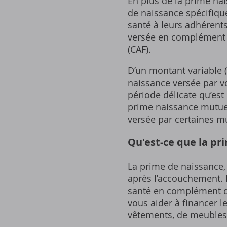
En plus de la prime nai
de naissance spécifiqu
santé à leurs adhérents
versée en complément d
(CAF).
D’un montant variable 
naissance versée par v
période délicate qu’est
prime naissance mutuell
versée par certaines mu
Qu'est-ce que la pr
La prime de naissance‚ 
après l’accouchement. 
santé en complément de
vous aider à financer l
vêtements‚ de meubles