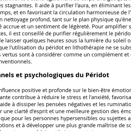
 stagnantes. Il aide à purifier l'aura, en éliminant le
mps, et en favorisant la circulation harmonieuse de l'
un nettoyage profond, tant sur le plan physique qu'én
té accrue et un sentiment de légèreté. Pour amplifier 
tes, il est conseillé de purifier régulièrement le péri
 le laisser quelques heures sous la lumière du soleil ou
ue l'utilisation du péridot en lithothérapie ne se sub
es vertus sont à considérer comme un complément e
nventionnels.
nels et psychologiques du Péridot
nfluence positive et profonde sur le bien-être émotio
nte contribue à réduire le stress et l'anxiété, favori
l aide à dissiper les pensées négatives et les ruminat
 une clarté d'esprit et une meilleure gestion des émo
que pour les personnes hypersensibles ou sujettes au
motions et à développer une plus grande maîtrise de soi