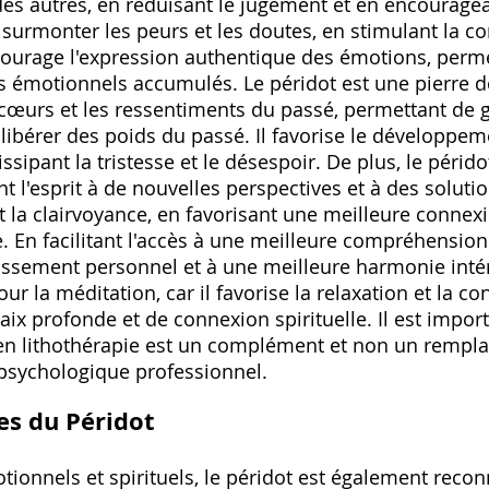
 des autres, en réduisant le jugement et en encouragea
 surmonter les peurs et les doutes, en stimulant la co
ncourage l'expression authentique des émotions, perme
es émotionnels accumulés. Le péridot est une pierre d
ncœurs et les ressentiments du passé, permettant de g
libérer des poids du passé. Il favorise le développem
issipant la tristesse et le désespoir. De plus, le pérido
t l'esprit à de nouvelles perspectives et à des solutio
et la clairvoyance, en favorisant une meilleure connex
e. En facilitant l'accès à une meilleure compréhension 
ssement personnel et à une meilleure harmonie intéri
ur la méditation, car il favorise la relaxation et la c
paix profonde et de connexion spirituelle. Il est impor
ot en lithothérapie est un complément et non un remp
psychologique professionnel.
es du Péridot
tionnels et spirituels, le péridot est également recon