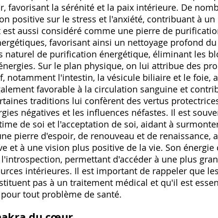
ur, favorisant la sérénité et la paix intérieure. De n
n positive sur le stress et l'anxiété, contribuant à u
t est aussi considéré comme une pierre de purification
ergétiques, favorisant ainsi un nettoyage profond du co
s naturel de purification énergétique, éliminant les 
énergies. Sur le plan physique, on lui attribue des pr
, notamment l'intestin, la vésicule biliaire et le foie,
également favorable à la circulation sanguine et contri
taines traditions lui confèrent des vertus protectri
gies négatives et les influences néfastes. Il est souve
stime de soi et l'acceptation de soi, aidant à surmonter
une pierre d'espoir, de renouveau et de renaissance, a
e et à une vision plus positive de la vie. Son énergie
et l'introspection, permettant d'accéder à une plus gr
urces intérieures. Il est important de rappeler que le
stituent pas à un traitement médical et qu'il est essen
 pour tout problème de santé.
chakra du cœur