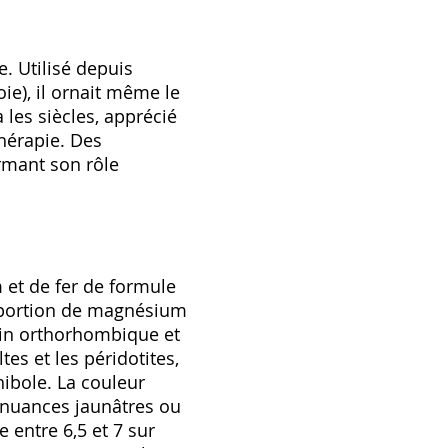
e. Utilisé depuis
ie), il ornait même le
 les siècles, apprécié
thérapie. Des
irmant son rôle
m et de fer de formule
roportion de magnésium
llin orthorhombique et
s et les péridotites,
ibole. La couleur
s nuances jaunâtres ou
 entre 6,5 et 7 sur