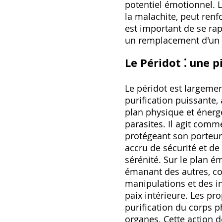
potentiel émotionnel. L
la malachite, peut renf
est important de se rap
un remplacement d'un 
Le Péridot ⁚ une p
Le péridot est largeme
purification puissante, 
plan physique et énergé
parasites. Il agit comm
protégeant son porteur
accru de sécurité et de
sérénité. Sur le plan é
émanant des autres, com
manipulations et des i
paix intérieure. Les pr
purification du corps p
organes. Cette action d