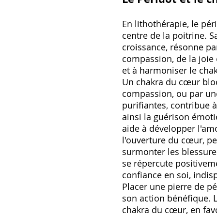
En lithothérapie, le pé
centre de la poitrine. S
croissance, résonne par
compassion, de la joie 
et à harmoniser le chakr
Un chakra du cœur bloqu
compassion, ou par une
purifiantes, contribue 
ainsi la guérison émotio
aide à développer l'am
l'ouverture du cœur, p
surmonter les blessures
se répercute positiveme
confiance en soi, indi
Placer une pierre de pé
son action bénéfique. L
chakra du cœur, en fav