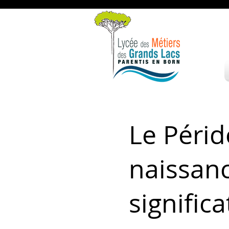
Le Périd
naissanc
signific