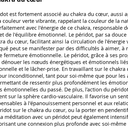
ridot est fortement associé au chakra du cœur, aussi 
a couleur verte vibrante, rappelant la couleur de la na
faitement avec l'énergie de ce chakra, responsable de
et de l'équilibre émotionnel. Le péridot, par sa douce 
a du cœur, facilitant ainsi la circulation de l'énergie 
é peut se manifester par des difficultés à aimer, à r
 fermeture émotionnelle. Le péridot, grâce à ses pro
à dénouer les nœuds énergétiques et émotionnels liés
nnelle et le lâcher-prise. En travaillant sur le chakra
our inconditionnel, tant pour soi-même que pour les a
ermettant de ressentir plus profondément les émotion
 émotionnelles du passé. De plus, l’action du pérido
nt sur la sphère cardio-vasculaire. Il favorise un sen
spensables à l'épanouissement personnel et aux relat
ridot sur le chakra du cœur, ou la porter en pendentif
a méditation avec un péridot peut également intensifie
orisant une connexion plus profonde avec soi-même 