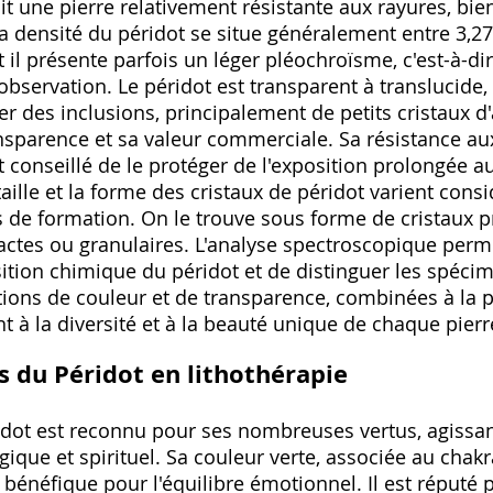
ait une pierre relativement résistante aux rayures, bi
a densité du péridot se situe généralement entre 3,27 
et il présente parfois un léger pléochroïsme, c'est-à-di
observation. Le péridot est transparent à translucide, 
ter des inclusions, principalement de petits cristaux d
ansparence et sa valeur commerciale. Sa résistance a
t conseillé de le protéger de l'exposition prolongée a
aille et la forme des cristaux de péridot varient con
s de formation. On le trouve sous forme de cristaux 
tes ou granulaires. L'analyse spectroscopique permet
tion chimique du péridot et de distinguer les spéci
ations de couleur et de transparence, combinées à la 
nt à la diversité et à la beauté unique de chaque pierr
ts du Péridot en lithothérapie
ridot est reconnu pour ses nombreuses vertus, agissant
que et spirituel. Sa couleur verte, associée au chakr
 bénéfique pour l'équilibre émotionnel. Il est réputé p