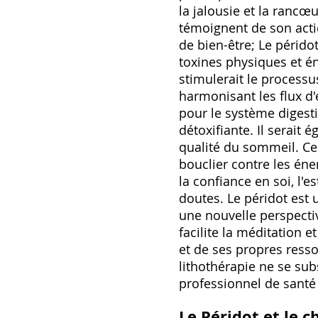
la jalousie et la rancœ
témoignent de son actio
de bien-être; Le pérido
toxines physiques et én
stimulerait le processu
harmonisant les flux d'
pour le système digestif
détoxifiante. Il serait 
qualité du sommeil. Cer
bouclier contre les éner
la confiance en soi, l'e
doutes. Le péridot est 
une nouvelle perspectiv
facilite la méditation 
et de ses propres resso
lithothérapie ne se sub
professionnel de santé
Le Péridot et le 