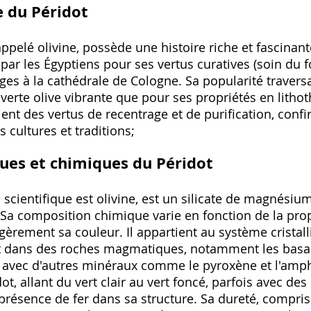
e du Péridot
ppelé olivine, possède une histoire riche et fascinant
par les Égyptiens pour ses vertus curatives (soin du fo
es à la cathédrale de Cologne. Sa popularité traversa
verte olive vibrante que pour ses propriétés en litho
aient des vertus de recentrage et de purification, conf
 cultures et traditions;
ues et chimiques du Péridot
 scientifique est olivine, est un silicate de magnésiu
 Sa composition chimique varie en fonction de la p
légèrement sa couleur. Il appartient au système crista
dans des roches magmatiques, notamment les basalte
 avec d'autres minéraux comme le pyroxène et l'amph
, allant du vert clair au vert foncé, parfois avec de
 présence de fer dans sa structure. Sa dureté, comprise