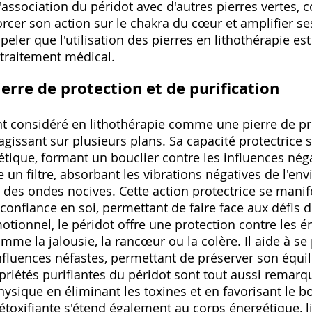
'association du péridot avec d'autres pierres vertes
orcer son action sur le chakra du cœur et amplifier ses
peler que l'utilisation des pierres en lithothérapie 
traitement médical.
ierre de protection et de purification
nt considéré en lithothérapie comme une pierre de pr
agissant sur plusieurs plans. Sa capacité protectrice s'
tique, formant un bouclier contre les influences néga
e un filtre, absorbant les vibrations négatives de l'e
 des ondes nocives. Cette action protectrice se mani
 confiance en soi, permettant de faire face aux défis d
motionnel, le péridot offre une protection contre les é
me la jalousie, la rancœur ou la colère. Il aide à se
nfluences néfastes, permettant de préserver son équil
opriétés purifiantes du péridot sont tout aussi remarqu
hysique en éliminant les toxines et en favorisant le
étoxifiante s'étend également au corps énergétique, l