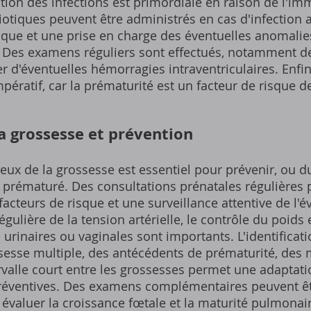
tion des infections est primordiale en raison de l'im
iotiques peuvent être administrés en cas d'infection 
aque et une prise en charge des éventuelles anomalie
e. Des examens réguliers sont effectués, notamment 
r d'éventuelles hémorragies intraventriculaires. Enfin
ératif, car la prématurité est un facteur de risque d
la grossesse et prévention
eux de la grossesse est essentiel pour prévenir, ou d
prématuré. Des consultations prénatales régulières
acteurs de risque et une surveillance attentive de l'é
gulière de la tension artérielle, le contrôle du poids 
s urinaires ou vaginales sont importants. L'identificat
ssesse multiple, des antécédents de prématurité, des
valle court entre les grossesses permet une adaptatio
réventives. Des examens complémentaires peuvent êt
évaluer la croissance fœtale et la maturité pulmonai