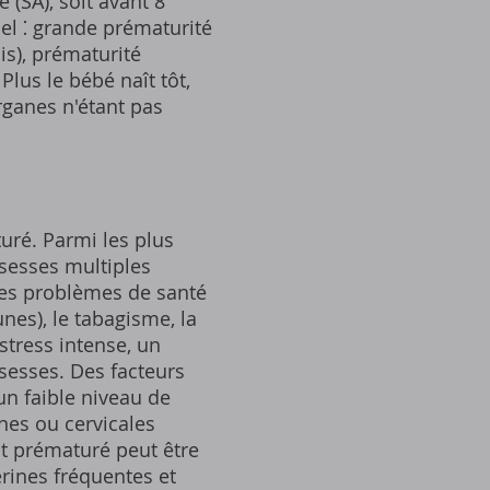
SA), soit avant 8
el ⁚ grande prématurité
is), prématurité
Plus le bébé naît tôt,
rganes n'étant pas
ré. Parmi les plus
ssesses multiples
, les problèmes de santé
nes), le tabagisme, la
stress intense, un
sesses. Des facteurs
n faible niveau de
nes ou cervicales
 prématuré peut être
ines fréquentes et