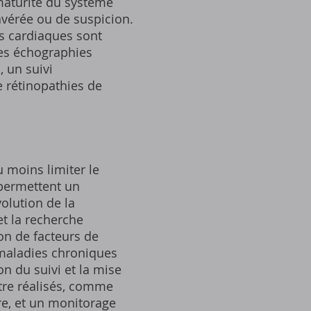
maturité du système
avérée ou de suspicion.
s cardiaques sont
des échographies
, un suivi
e rétinopathies de
u moins limiter le
 permettent un
volution de la
et la recherche
ion de facteurs de
 maladies chroniques
n du suivi et la mise
re réalisés, comme
re, et un monitorage