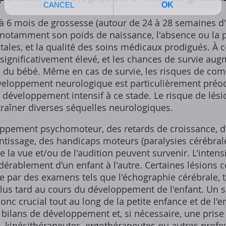
 à 6 mois de grossesse (autour de 24 à 28 semaines
notamment son poids de naissance, l'absence ou la 
les, et la qualité des soins médicaux prodigués. À ce
 significativement élevé, et les chances de survie aug
ds du bébé. Même en cas de survie, les risques de com
veloppement neurologique est particulièrement préoc
développement intensif à ce stade. Le risque de lési
ntraîner diverses séquelles neurologiques.
ppement psychomoteur, des retards de croissance, des
tissage, des handicaps moteurs (paralysies cérébrale
 la vue et/ou de l'audition peuvent survenir. L'intensi
dérablement d'un enfant à l'autre. Certaines lésions 
e par des examens tels que l'échographie cérébrale, 
lus tard au cours du développement de l'enfant. Un s
 donc crucial tout au long de la petite enfance et de l
bilans de développement et, si nécessaire, une prise
, kinésithérapeutes, ergothérapeutes ou autres profes