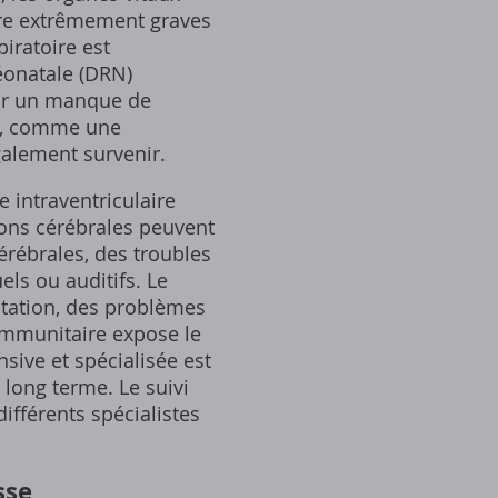
re extrêmement graves
iratoire est
néonatale (DRN)
 par un manque de
es, comme une
galement survenir.
 intraventriculaire
ions cérébrales peuvent
érébrales, des troubles
ls ou auditifs. Le
ntation, des problèmes
immunitaire expose le
sive et spécialisée est
 long terme. Le suivi
ifférents spécialistes
sse