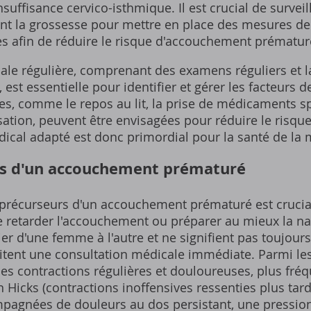
uffisance cervico-isthmique. Il est crucial de surveil
ant la grossesse pour mettre en place des mesures de
es afin de réduire le risque d'accouchement prématur
ale régulière, comprenant des examens réguliers et l
est essentielle pour identifier et gérer les facteurs d
es, comme le repos au lit, la prise de médicaments sp
lisation, peuvent être envisagées pour réduire le ris
ical adapté est donc primordial pour la santé de la m
rs d'un accouchement prématuré
 précurseurs d'un accouchement prématuré est crucial
e retarder l'accouchement ou préparer au mieux la n
ier d'une femme à l'autre et ne signifient pas toujo
tent une consultation médicale immédiate. Parmi les
es contractions régulières et douloureuses, plus fré
 Hicks (contractions inoffensives ressenties plus tard
pagnées de douleurs au dos persistant, une pression