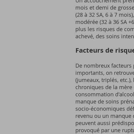
Un accouchement préma
mois et demi de grosses
(28 à 32 SA, 6 à 7 mois
modérée (32 à 36 SA +6 j
plus les risques de co
achevé, des soins inten
Facteurs de risq
De nombreux facteurs 
importants, on retrouv
(jumeaux, triplés, etc.)
chroniques de la mère (
consommation d'alcool e
manque de soins prénat
socio-économiques déf
revenu ou un manque d'
peuvent aussi prédisp
provoqué par une rupt