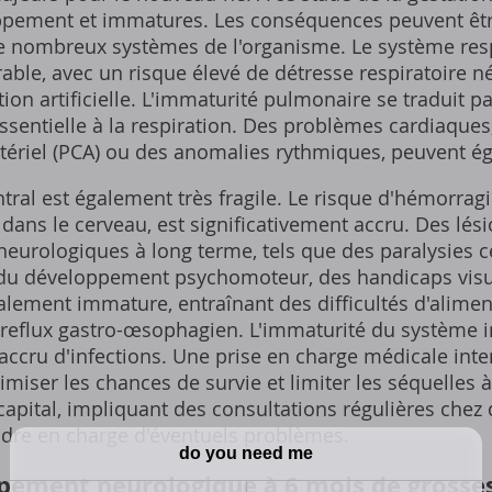
ppement et immatures. Les conséquences peuvent êt
de nombreux systèmes de l'organisme. Le système resp
able, avec un risque élevé de détresse respiratoire 
tion artificielle. L'immaturité pulmonaire se traduit
essentielle à la respiration. Des problèmes cardiaqu
rtériel (PCA) ou des anomalies rythmiques, peuvent é
ral est également très fragile. Le risque d'hémorragie
dans le cerveau, est significativement accru. Des lés
neurologiques à long terme, tels que des paralysies c
s du développement psychomoteur, des handicaps visue
galement immature, entraînant des difficultés d'alime
e reflux gastro-œsophagien. L'immaturité du système 
ccru d'infections. Une prise en charge médicale inten
miser les chances de survie et limiter les séquelles à
capital, impliquant des consultations régulières chez d
endre en charge d'éventuels problèmes.
ppement neurologique à 6 mois de grosse