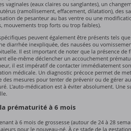
s vaginales (eaux claires ou sanglantes), un change
'utérus (ramollisement, effacement, dilatation), des 
sation de pesanteur au bas ventre ou une modification
mouvements trop forts ou trop faibles).
spécifiques peuvent également être présents tels que
ne diarrhée inexpliquée, des nausées ou vomissemen
ituelle. Il est important de noter que la présence de 
vant elle-même déclencher un accouchement prématuré
r, il est impératif de contacter immédiatement son
ion médicale. Un diagnostic précoce permet de mett
e des mesures pour tenter de prévenir ou de gérer a
. L'auto-médication est à éviter absolument. Une s
lle.
la prématurité à 6 mois
nant à 6 mois de grossesse (autour de 24 à 28 sema
jeurs pour le nouveau-né. À ce stade de la gestation