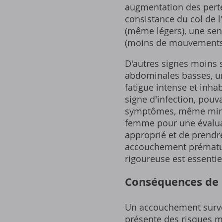
augmentation des perte
consistance du col de l
(même légers), une sen
(moins de mouvements, 
D'autres signes moins 
abdominales basses, u
fatigue intense et inhab
signe d'infection, pou
symptômes, même mineu
femme pour une évaluat
approprié et de prendr
accouchement prématuré
rigoureuse est essentie
Conséquences de 
Un accouchement surve
présente des risques ma