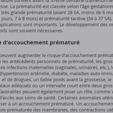
turé survient avant la 37ème semaine d'aménorrhée (
se. La prématurité est classée selon l'âge gestationn
), très grande prématurité (avant 28 SA, moins de 6 mo
ours, 7 à 8 mois) et prématurité tardive (34 à 37 SA). 
mplications sont importants. Le développement des o
sifs sont souvent nécessaires.
ue d'accouchement prématuré
peuvent augmenter le risque d'accouchement prématu
e les antécédents personnels de prématurité, les gro
, les infections maternelles (vaginales, urinaires, etc.)
hypertension artérielle, diabète, maladies auto-immu
t de drogues, un faible poids avant la grossesse, le 
aux adéquats ou un intervalle court entre deux gros
avorables peuvent également jouer un rôle, comme u
accès aux soins de santé. Certaines anomalies utéri
oser à un accouchement prématuré. Un accouchement
ure prématurée des membranes, des contractions utér