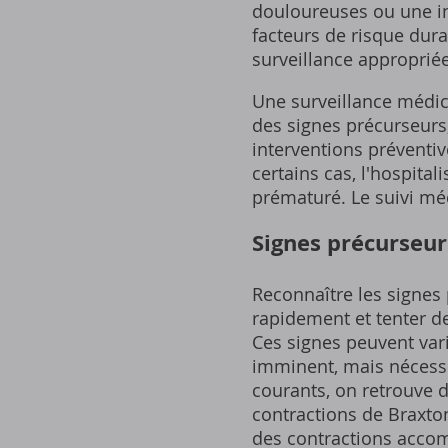
douloureuses ou une ins
facteurs de risque dur
surveillance approprié
Une surveillance médic
des signes précurseurs, 
interventions préventiv
certains cas, l'hospita
prématuré. Le suivi méd
Signes précurseu
Reconnaître les signes
rapidement et tenter d
Ces signes peuvent var
imminent, mais nécessi
courants, on retrouve d
contractions de Braxton
des contractions accom