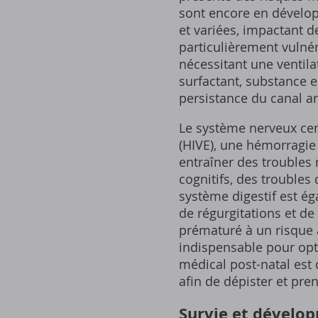
sont encore en dévelo
et variées, impactant 
particulièrement vulnér
nécessitant une ventila
surfactant, substance 
persistance du canal a
Le système nerveux cent
(HIVE), une hémorragie 
entraîner des troubles 
cognitifs, des trouble
système digestif est é
de régurgitations et d
prématuré à un risque a
indispensable pour opti
médical post-natal est 
afin de dépister et pr
Survie et dévelo