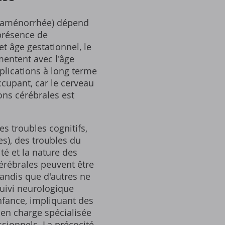
 d'aménorrhée) dépend
présence de
t âge gestationnel, le
mentent avec l'âge
plications à long terme
cupant, car le cerveau
ons cérébrales est
 troubles cognitifs,
s), des troubles du
té et la nature des
cérébrales peuvent être
tandis que d'autres ne
uivi neurologique
'enfance, impliquant des
 en charge spécialisée
sionnels. La précocité