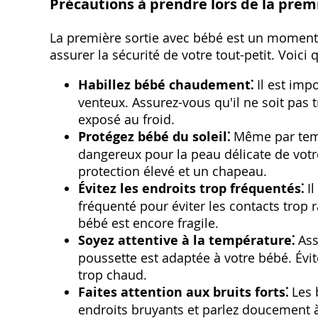
Précautions à prendre lors de la prem
La première sortie avec bébé est un moment
assurer la sécurité de votre tout-petit. Voici 
Habillez bébé chaudement⁚
Il est imp
venteux. Assurez-vous qu'il ne soit pas 
exposé au froid.
Protégez bébé du soleil⁚
Même par temp
dangereux pour la peau délicate de votre
protection élevé et un chapeau.
Évitez les endroits trop fréquentés⁚
Il
fréquenté pour éviter les contacts trop 
bébé est encore fragile.
Soyez attentive à la température⁚
Ass
poussette est adaptée à votre bébé. Évit
trop chaud.
Faites attention aux bruits forts⁚
Les b
endroits bruyants et parlez doucement à