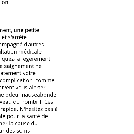
ion.
ment, une petite
et s'arrête
compagné d'autres
ltation médicale
liquez-la légèrement
le saignement ne
iatement votre
 complication, comme
vent vous alerter ⁚
une odeur nauséabonde,
iveau du nombril. Ces
rapide. N'hésitez pas à
le pour la santé de
ner la cause du
ar des soins