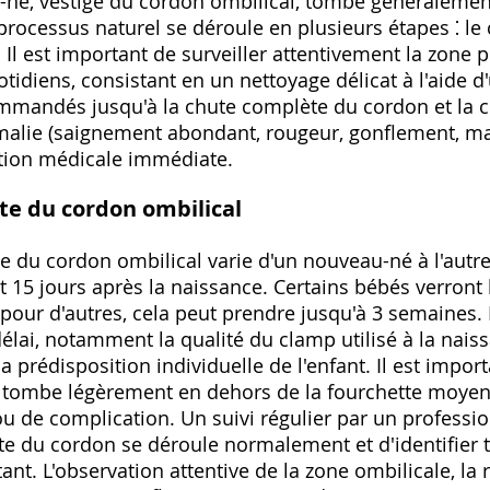
né, vestige du cordon ombilical, tombe généralement
processus naturel se déroule en plusieurs étapes ⁚ le
. Il est important de surveiller attentivement la zone 
otidiens, consistant en un nettoyage délicat à l'aide 
commandés jusqu'à la chute complète du cordon et la c
malie (saignement abondant, rougeur, gonflement, m
tion médicale immédiate.
te du cordon ombilical
 du cordon ombilical varie d'un nouveau-né à l'autre
t 15 jours après la naissance. Certains bébés verront
 pour d'autres, cela peut prendre jusqu'à 3 semaines. 
élai, notamment la qualité du clamp utilisé à la naiss
a prédisposition individuelle de l'enfant. Il est impor
n tombe légèrement en dehors de la fourchette moyenn
ou de complication. Un suivi régulier par un profess
ute du cordon se déroule normalement et d'identifier
ant. L'observation attentive de la zone ombilicale, la