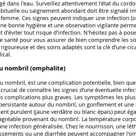
gé dans l'eau. Surveillez attentivement l'état du cordo
bituelle ou saignement abondant doit être signalé 
femme. Ces signes peuvent indiquer une infection (o
Une bonne hygiène et une observation vigilante perme
t d'éviter tout risque d'infection. N'hésitez pas à pos
de santé pour vous assurer de bien comprendre les so
rigoureuse et des soins adaptés sont la clé d'une cica
ical.
du nombril (omphalite)
du nombril, est une complication potentielle, bien que
 crucial de connaître les signes d'une éventuelle infec
es complications plus graves. Les symptômes les plus
persistante autour du nombril, un gonflement et une s
ent purulent (jaune verdâtre ou blanc épais) peut ég
agréable provenant du nombril. La température corpo
d'une infection généralisée. Chez le nourrisson, une lé
ssements ou une diarrhée peuvent accompagner l'omph