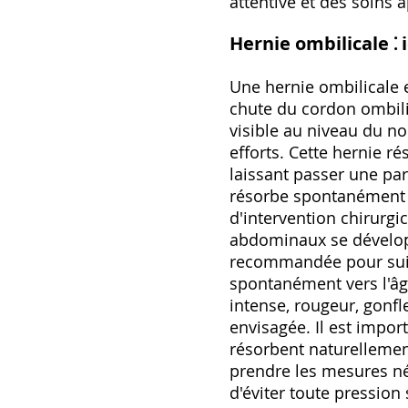
attentive et des soins 
Hernie ombilicale ⁚
Une hernie ombilicale 
chute du cordon ombilic
visible au niveau du no
efforts. Cette hernie r
laissant passer une par
résorbe spontanément a
d'intervention chirurgi
abdominaux se développ
recommandée pour suivre
spontanément vers l'âg
intense, rougeur, gonf
envisagée. Il est impor
résorbent naturellement
prendre les mesures néc
d'éviter toute pression