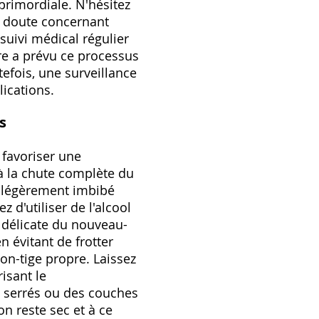
rimordiale. N'hésitez
e doute concernant
 suivi médical régulier
ure a prévu ce processus
efois, une surveillance
lications.
s
 favoriser une
à la chute complète du
e, légèrement imbibé
z d'utiliser de l'alcool
u délicate du nouveau-
n évitant de frotter
on-tige propre. Laissez
risant le
s serrés ou des couches
on reste sec et à ce