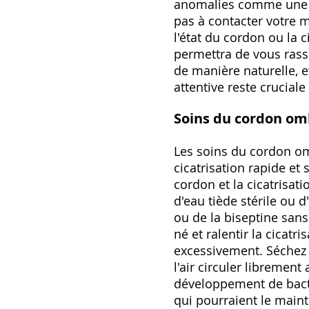
anomalies comme une ro
pas à contacter votre 
l'état du cordon ou la c
permettra de vous rassu
de manière naturelle, e
attentive reste crucial
Soins du cordon omb
Les soins du cordon omb
cicatrisation rapide e
cordon et la cicatrisat
d'eau tiède stérile ou d
ou de la biseptine sans
né et ralentir la cicatr
excessivement. Séchez e
l'air circuler librement
développement de bacté
qui pourraient le maint