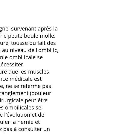
gne, survenant après la
une petite boule molle,
ure, tousse ou fait des
 au niveau de l'ombilic,
rnie ombilicale se
écessiter
sure que les muscles
nce médicale est
te, ne se referme pas
tranglement (douleur
rurgicale peut être
es ombilicales se
 l'évolution et de
ler la hernie et
ez pas à consulter un