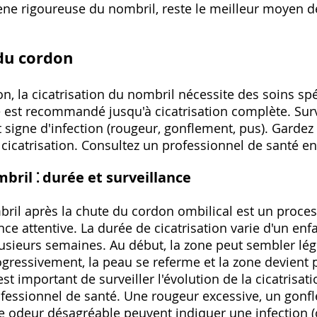
ène rigoureuse du nombril, reste le meilleur moyen d
du cordon
n, la cicatrisation du nombril nécessite des soins sp
le est recommandé jusqu'à cicatrisation complète. Surv
 signe d'infection (rougeur, gonflement, pus). Gardez
 cicatrisation. Consultez un professionnel de santé e
bril ⁚ durée et surveillance
bril après la chute du cordon ombilical est un proces
ce attentive. La durée de cicatrisation varie d'un enfan
sieurs semaines. Au début, la zone peut sembler lé
gressivement, la peau se referme et la zone devient p
est important de surveiller l'évolution de la cicatrisati
fessionnel de santé. Une rougeur excessive, un gonfl
 odeur désagréable peuvent indiquer une infection (