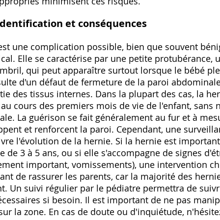
appropriés minimisent ces risques.
 identification et conséquences
est une complication possible, bien que souvent béni
al. Elle se caractérise par une petite protubérance, 
mbril, qui peut apparaître surtout lorsque le bébé ple
ésulte d'un défaut de fermeture de la paroi abdominale
tie des tissus internes. Dans la plupart des cas, la he
u cours des premiers mois de vie de l'enfant, sans n
cale. La guérison se fait généralement au fur et à me
ent et renforcent la paroi. Cependant, une surveilla
 l'évolution de la hernie. Si la hernie est importan
e de 3 à 5 ans, ou si elle s'accompagne de signes d'é
lement important, vomissements), une intervention chi
tant de rassurer les parents, car la majorité des herni
. Un suivi régulier par le pédiatre permettra de suivre
essaires si besoin. Il est important de ne pas manipu
 sur la zone. En cas de doute ou d'inquiétude, n'hésit