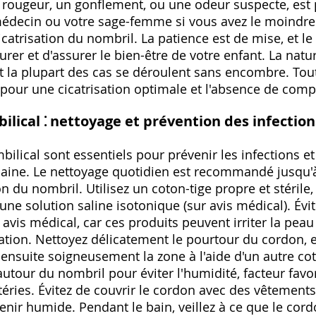
ugeur, un gonflement, ou une odeur suspecte, est p
médecin ou votre sage-femme si vous avez le moindr
icatrisation du nombril. La patience est de mise, et le
rer et d'assurer le bien-être de votre enfant. La nat
t la plupart des cas se déroulent sans encombre. Tout
e pour une cicatrisation optimale et l'absence de comp
ilical ⁚ nettoyage et prévention des infection
ilical sont essentiels pour prévenir les infections et
t saine. Le nettoyage quotidien est recommandé jusqu'
ion du nombril. Utilisez un coton-tige propre et stéril
'une solution saline isotonique (sur avis médical). Évite
 avis médical, car ces produits peuvent irriter la pea
isation. Nettoyez délicatement le pourtour du cordon, e
nsuite soigneusement la zone à l'aide d'un autre cot
 autour du nombril pour éviter l'humidité, facteur favo
ries. Évitez de couvrir le cordon avec des vêtement
enir humide. Pendant le bain, veillez à ce que le cord