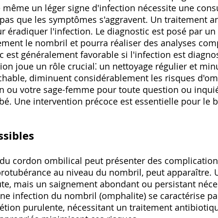
 même un léger signe d'infection nécessite une cons
pas que les symptômes s'aggravent. Un traitement ant
 éradiquer l'infection. Le diagnostic est posé par un
ement le nombril et pourra réaliser des analyses com
c est généralement favorable si l'infection est diagnos
on joue un rôle crucial⁚ un nettoyage régulier et min
chable, diminuent considérablement les risques d'omp
n ou votre sage-femme pour toute question ou inquié
é. Une intervention précoce est essentielle pour le b
ssibles
e du cordon ombilical peut présenter des complicatio
 protubérance au niveau du nombril, peut apparaître.
ute, mais un saignement abondant ou persistant néce
e infection du nombril (omphalite) se caractérise pa
tion purulente, nécessitant un traitement antibiotiq