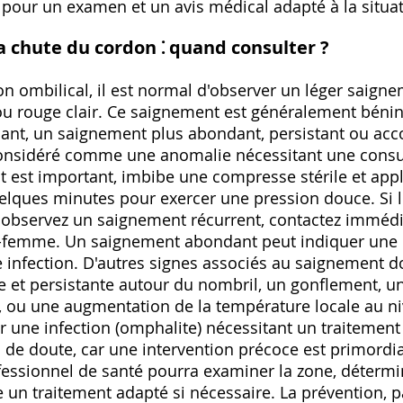
 pour un examen et un avis médical adapté à la situat
 chute du cordon ⁚ quand consulter ?
n ombilical, il est normal d'observer un léger saigne
ou rouge clair. Ce saignement est généralement bénin 
nt, un saignement plus abondant, persistant ou ac
onsidéré comme une anomalie nécessitant une consu
nt est important, imbibe une compresse stérile et app
elques minutes pour exercer une pression douce. Si 
us observez un saignement récurrent, contactez imméd
-femme. Un saignement abondant peut indiquer une
infection. D'autres signes associés au saignement doi
 et persistante autour du nombril, un gonflement, 
é, ou une augmentation de la température locale au n
 une infection (omphalite) nécessitant un traitement 
de doute, car une intervention précoce est primordia
ofessionnel de santé pourra examiner la zone, détermi
 un traitement adapté si nécessaire. La prévention, p