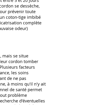
 entre 5 et 20 jours
 cordon se dessèche,
pour prévenir toute
d'un coton-tige imbibé
icatrisation complète
auvaise odeur)
, mais se situe
 leur cordon tomber
Plusieurs facteurs
ance, les soins
tant de ne pas
e, à moins qu'il n'y ait
ionnel de santé permet
 tout problème
 recherche d'éventuelles