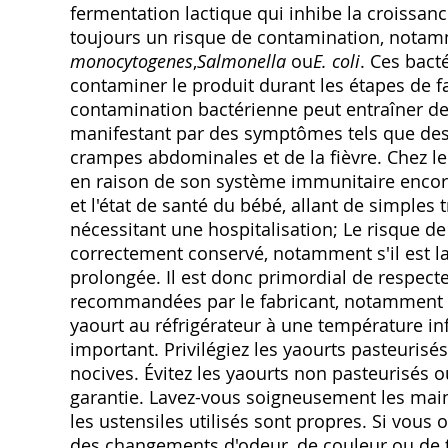
fermentation lactique qui inhibe la croissan
toujours un risque de contamination‚ notamm
monocytogenes
‚
Salmonella
ou
E. coli
. Ces bact
contaminer le produit durant les étapes de 
contamination bactérienne peut entraîner des
manifestant par des symptômes tels que des
crampes abdominales et de la fièvre. Chez le
en raison de son système immunitaire encor
et l'état de santé du bébé‚ allant de simples 
nécessitant une hospitalisation; Le risque de
correctement conservé‚ notamment s'il est 
prolongée. Il est donc primordial de respecte
recommandées par le fabricant‚ notamment en
yaourt au réfrigérateur à une température in
important. Privilégiez les yaourts pasteurisés
nocives. Évitez les yaourts non pasteurisés ou
garantie. Lavez-vous soigneusement les main
les ustensiles utilisés sont propres. Si vous
des changements d'odeur‚ de couleur ou de 