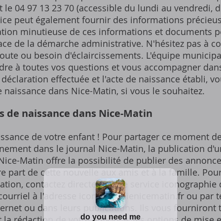
 le 04 97 13 23 70 (accessible du lundi au vendredi, d
 Nice peut également fournir des informations précie
ation minutieuse de ces informations et documents 
ce de la démarche administrative. N'hésitez pas à con
ute ou besoin d'éclaircissements. L'équipe municipal
dre à toutes vos questions et vous accompagner dans
 déclaration effectuée et l'acte de naissance établi, v
e naissance dans Nice-Matin, si vous le souhaitez.
is de naissance dans Nice-Matin
aissance de votre enfant ! Pour partager ce moment d
nement dans le journal Nice-Matin, la publication d'u
Nice-Matin offre la possibilité de publier des annonc
e part de cette nouvelle aux amis et à la famille. Pour 
cation, contactez directement le service iconographie
 courriel à l'adresse iconographienicematin.fr ou pa
nternet ou dans leurs publications. Ils vous fourniront
la rédaction de votre annonce, les options de mise en