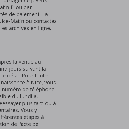
 partager ce joyeux
tin.fr ou par
ités de paiement. La
 Nice-Matin ou contactez
les archives en ligne,
après la venue au
inq jours suivant la
ce délai. Pour toute
 naissance à Nice, vous
 Le numéro de téléphone
sible du lundi au
éessayer plus tard ou à
entaires. Vous y
ifférentes étapes à
tion de l'acte de