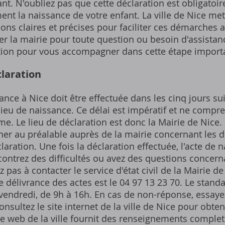
nt. N'oubliez pas que cette déclaration est obligatoir
ement la naissance de votre enfant. La ville de Nice me
ons claires et précises pour faciliter ces démarches a
er la mairie pour toute question ou besoin d'assistan
sition pour vous accompagner dans cette étape import
claration
ance à Nice doit être effectuée dans les cinq jours su
u lieu de naissance. Ce délai est impératif et ne compr
. Le lieu de déclaration est donc la Mairie de Nice. 
gner au préalable auprès de la mairie concernant les
laration. Une fois la déclaration effectuée, l'acte de 
contrez des difficultés ou avez des questions concernan
z pas à contacter le service d'état civil de la Mairie 
 délivrance des actes est le 04 97 13 23 70. Le stand
vendredi, de 9h à 16h. En cas de non-réponse, essayez
nsultez le site internet de la ville de Nice pour obte
te web de la ville fournit des renseignements comple