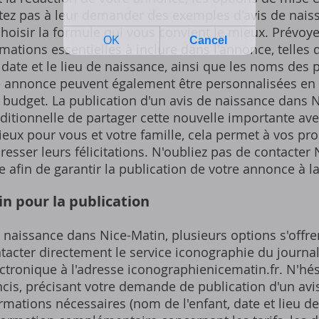
itez pas à leur demander des exemples d'avis de nais
choisir la formule qui vous convient le mieux. Prévoye
tions essentielles à inclure dans l'annonce, telles 
date et le lieu de naissance, ainsi que les noms des pa
 annonce peuvent également être personnalisées en 
 budget. La publication d'un avis de naissance dans 
ditionnelle de partager cette nouvelle importante ave
ieux pour vous et votre famille, cela permet à vos pro
dresser leurs félicitations. N'oubliez pas de contacter
 afin de garantir la publication de votre annonce à l
n pour la publication
 naissance dans Nice-Matin, plusieurs options s'offre
ntacter directement le service iconographie du journa
ectronique à l'adresse iconographienicematin.fr. N'hés
cis, précisant votre demande de publication d'un avi
ormations nécessaires (nom de l'enfant, date et lieu 