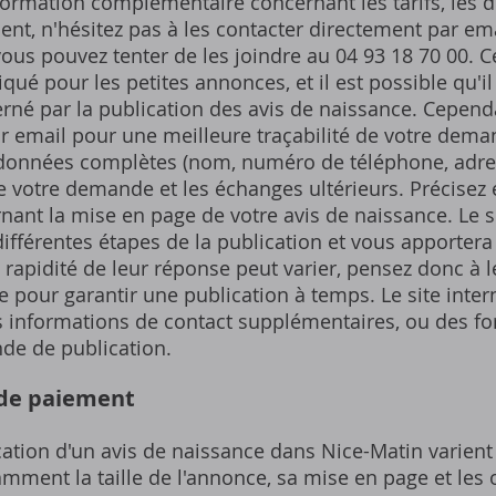
formation complémentaire concernant les tarifs, les d
nt, n'hésitez pas à les contacter directement par ema
vous pouvez tenter de les joindre au 04 93 18 70 00. 
qué pour les petites annonces, et il est possible qu'i
erné par la publication des avis de naissance. Cependa
par email pour une meilleure traçabilité de votre dem
données complètes (nom, numéro de téléphone, adres
 de votre demande et les échanges ultérieurs. Précisez
nant la mise en page de votre avis de naissance. Le 
ifférentes étapes de la publication et vous apportera
 rapidité de leur réponse peut varier, pensez donc à l
 pour garantir une publication à temps. Le site inte
 informations de contact supplémentaires, ou des fo
de de publication.
 de paiement
ication d'un avis de naissance dans Nice-Matin varient
amment la taille de l'annonce, sa mise en page et les 