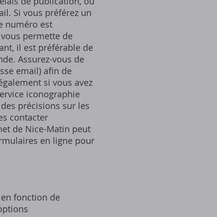
élais de publication, ou
il. Si vous préférez un
Ce numéro est
l vous permette de
nt, il est préférable de
ande. Assurez-vous de
se email) afin de
 également si vous avez
service iconographie
 des précisions sur les
es contacter
rnet de Nice-Matin peut
rmulaires en ligne pour
 en fonction de
options