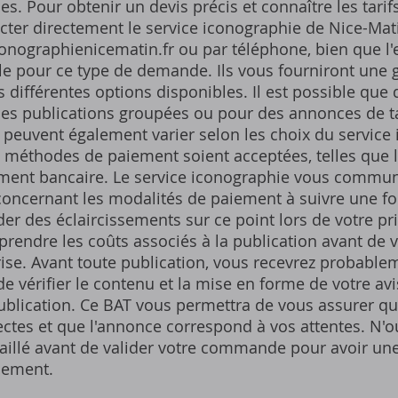
. Pour obtenir un devis précis et connaître les tarifs 
cter directement le service iconographie de Nice-Mati
conographienicematin.fr ou par téléphone, bien que l'
 pour ce type de demande. Ils vous fourniront une gril
 différentes options disponibles. Il est possible que d
es publications groupées ou pour des annonces de tai
peuvent également varier selon les choix du service i
 méthodes de paiement soient acceptées, telles que l
ement bancaire. Le service iconographie vous commun
oncernant les modalités de paiement à suivre une foi
r des éclaircissements sur ce point lors de votre pris
rendre les coûts associés à la publication avant de 
prise. Avant toute publication, vous recevrez probable
e vérifier le contenu et la mise en forme de votre av
ublication. Ce BAT vous permettra de vous assurer qu
ectes et que l'annonce correspond à vos attentes. N'o
illé avant de valider votre commande pour avoir une 
iement.