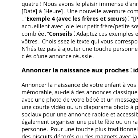
quatre ! Nous avons le plaisir immense d'ann
[Date] à [Heure]․ Une nouvelle aventure co
․"
Exemple 4 (avec les frères et sœurs) ⁚
"[P
accueillent avec joie leur petit frère/petite s
comblée․"
Conseils ⁚
Adaptez ces exemples en
vôtres․ Choisissez le texte qui vous correspon
N'hésitez pas à ajouter une touche personnell
clés d'une annonce réussie․
Annoncer la naissance aux proches ⁚ id
Annoncer la naissance de votre enfant à vos 
mémorable, au-delà des annonces classiques
avec une photo de votre bébé et un message 
une courte vidéo ou un diaporama photo à p
sociaux pour une annonce rapide et accessibl
également organiser une petite fête ou un r
personne․ Pour une touche plus traditionnel
des biscuits décorés ou des magnets avec la