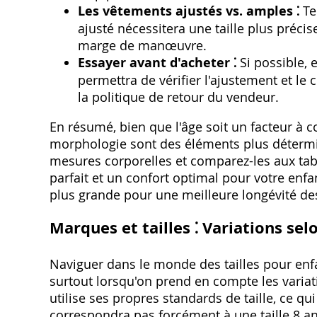
Les vêtements ajustés vs. amples ⁚
Te
ajusté nécessitera une taille plus préc
marge de manœuvre.
Essayer avant d'acheter ⁚
Si possible‚ 
permettra de vérifier l'ajustement et le c
la politique de retour du vendeur.
En résumé‚ bien que l'âge soit un facteur à con
morphologie sont des éléments plus détermina
mesures corporelles et comparez-les aux tab
parfait et un confort optimal pour votre enfan
plus grande pour une meilleure longévité de
Marques et tailles ⁚ Variations sel
Naviguer dans le monde des tailles pour enf
surtout lorsqu'on prend en compte les varia
utilise ses propres standards de taille‚ ce qu
correspondra pas forcément à une taille 8 a